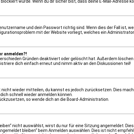
 blockiert wurde. Wenn du dir sicher bist, dass deine E-Mail-Adresse k
Benutzername und dein Passwort richtig sind. Wenn dies der Fall ist, 
nfigurationsproblem mit der Website vorliegt, welches ein Administrato
ehr anmelden?!
erschieden Gründen deaktiviert oder gelöscht hat. Außerdem löschen v
triere dich einfach erneut und nimm aktiv an den Diskussionen teil!
rt nicht wieder mitteilen, du kannst es jedoch zurücksetzen. Dies mac
u dich schnell wieder anmelden können.
rückzusetzen, so wende dich an die Board-Administration.
ben“ nicht auswählst, wirst du nur für eine Sitzung angemeldet. Die
Angemeldet bleiben“ beim Anmelden auswählen. Dies ist nicht empfeh