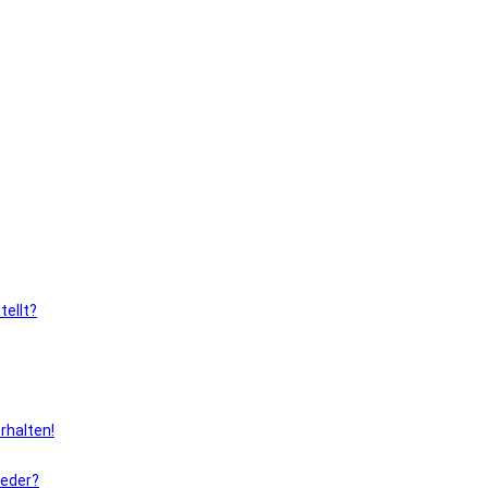
ellt?
rhalten!
ieder?