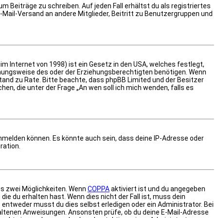
 Beiträge zu schreiben. Auf jeden Fall erhältst du als registriertes
 E-Mail-Versand an andere Mitglieder, Beitritt zu Benutzergruppen und
m Internet von 1998) ist ein Gesetz in den USA, welches festlegt,
ehungsweise des oder der Erziehungsberechtigten benötigen. Wenn
eistand zu Rate. Bitte beachte, dass phpBB Limited und der Besitzer
en, die unter der Frage „An wen soll ich mich wenden, falls es
anmelden können. Es könnte auch sein, dass deine IP-Adresse oder
ration.
es zwei Möglichkeiten. Wenn
COPPA
aktiviert ist und du angegeben
ie du erhalten hast. Wenn dies nicht der Fall ist, muss dein
 entweder musst du dies selbst erledigen oder ein Administrator. Bei
enthaltenen Anweisungen. Ansonsten prüfe, ob du deine E-Mail-Adresse