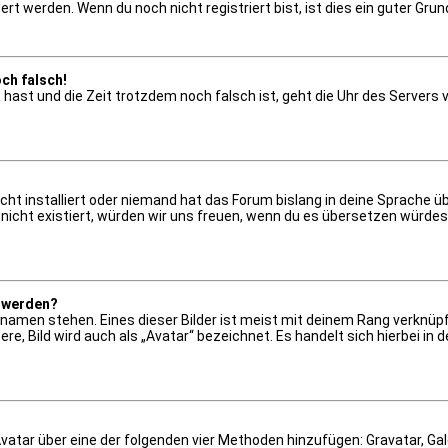
t werden. Wenn du noch nicht registriert bist, ist dies ein guter Grund,
och falsch!
lt hast und die Zeit trotzdem noch falsch ist, geht die Uhr des Servers
ht installiert oder niemand hat das Forum bislang in deine Sprache üb
ch nicht existiert, würden wir uns freuen, wenn du es übersetzen würd
t werden?
namen stehen. Eines dieser Bilder ist meist mit deinem Rang verknüpft
e, Bild wird auch als „Avatar“ bezeichnet. Es handelt sich hierbei in 
 Avatar über eine der folgenden vier Methoden hinzufügen: Gravatar, G