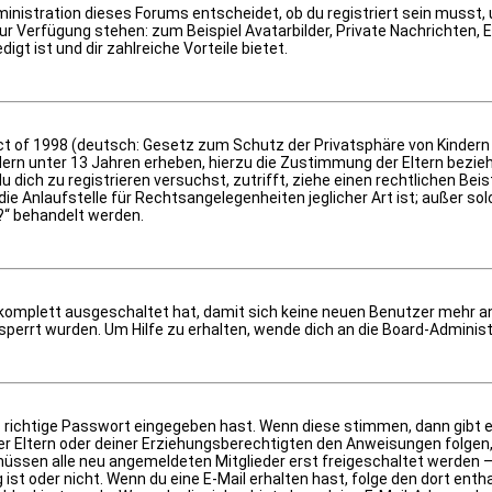
inistration dieses Forums entscheidet, ob du registriert sein musst, um
zur Verfügung stehen: zum Beispiel Avatarbilder, Private Nachrichten,
igt ist und dir zahlreiche Vorteile bietet.
t of 1998 (deutsch: Gesetz zum Schutz der Privatsphäre von Kindern i
dern unter 13 Jahren erheben, hierzu die Zustimmung der Eltern bezi
r du dich zu registrieren versuchst, zutrifft, ziehe einen rechtlichen B
 Anlaufstelle für Rechtsangelegenheiten jeglicher Art ist; außer solch
?“ behandelt werden.
g komplett ausgeschaltet hat, damit sich keine neuen Benutzer mehr 
perrt wurden. Um Hilfe zu erhalten, wende dich an die Board-Administ
 richtige Passwort eingegeben hast. Wenn diese stimmen, dann gibt 
ner Eltern oder deiner Erziehungsberechtigten den Anweisungen folgen, d
 müssen alle neu angemeldeten Mitglieder erst freigeschaltet werden –
tig ist oder nicht. Wenn du eine E-Mail erhalten hast, folge den dort 