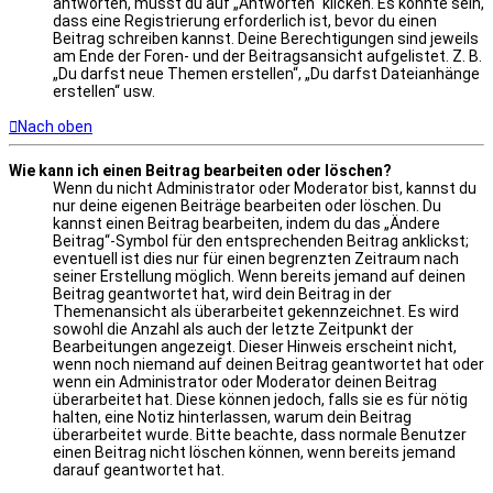
antworten, musst du auf „Antworten“ klicken. Es könnte sein,
dass eine Registrierung erforderlich ist, bevor du einen
Beitrag schreiben kannst. Deine Berechtigungen sind jeweils
am Ende der Foren- und der Beitragsansicht aufgelistet. Z. B.
„Du darfst neue Themen erstellen“, „Du darfst Dateianhänge
erstellen“ usw.
Nach oben
Wie kann ich einen Beitrag bearbeiten oder löschen?
Wenn du nicht Administrator oder Moderator bist, kannst du
nur deine eigenen Beiträge bearbeiten oder löschen. Du
kannst einen Beitrag bearbeiten, indem du das „Ändere
Beitrag“-Symbol für den entsprechenden Beitrag anklickst;
eventuell ist dies nur für einen begrenzten Zeitraum nach
seiner Erstellung möglich. Wenn bereits jemand auf deinen
Beitrag geantwortet hat, wird dein Beitrag in der
Themenansicht als überarbeitet gekennzeichnet. Es wird
sowohl die Anzahl als auch der letzte Zeitpunkt der
Bearbeitungen angezeigt. Dieser Hinweis erscheint nicht,
wenn noch niemand auf deinen Beitrag geantwortet hat oder
wenn ein Administrator oder Moderator deinen Beitrag
überarbeitet hat. Diese können jedoch, falls sie es für nötig
halten, eine Notiz hinterlassen, warum dein Beitrag
überarbeitet wurde. Bitte beachte, dass normale Benutzer
einen Beitrag nicht löschen können, wenn bereits jemand
darauf geantwortet hat.