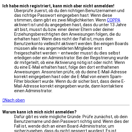
Ich habe mich registriert, kann mich aber nicht anmelden!
Überprüfe zuerst, ob du den richtigen Benutzernamen und
das richtige Passwort eingegeben hast. Wenn diese
stimmen, dann gibt es zwei Möglichkeiten. Wenn
COPPA
aktiviert ist und du angegeben hast, dass du unter 13 Jahre
alt bist, musst du bzw. einer deiner Eltern oder deiner
Erziehungsberechtigten den Anweisungen folgen, die du
erhalten hast. Wenn dies nicht der Fall ist, muss dein
Benutzerkonto vielleicht aktiviert werden. Bei einigen Boards
müssen alle neu angemeldeten Mitglieder erst
freigeschaltet werden – entweder musst du dies selbst
erledigen oder ein Administrator. Bei der Registrierung wurde
dir mitgeteilt, ob eine Aktivierung nötig ist oder nicht. Wenn
du eine E-Mail erhalten hast, folge den dort enthaltenen
Anweisungen. Ansonsten prüfe, ob du deine E-Mail-Adresse
korrekt eingegeben hast oder die E-Mail von einem Spam-
Filter blockiert wurde. Wenn du dir sicher bist, dass deine E-
Mail-Adresse korrekt eingegeben wurde, dann kontaktiere
einen Administrator.
Nach oben
Warum kann ich mich nicht anmelden?
Dafür gibt es viele mögliche Gründe. Prüfe zunächst, ob dein
Benutzername und dein Passwort richtig sind. Wenn dies der
Fall ist, wende dich an einen Board-Administrator, um
sicherzugehen, dass du nicht gesperrt wurdest. Es ist