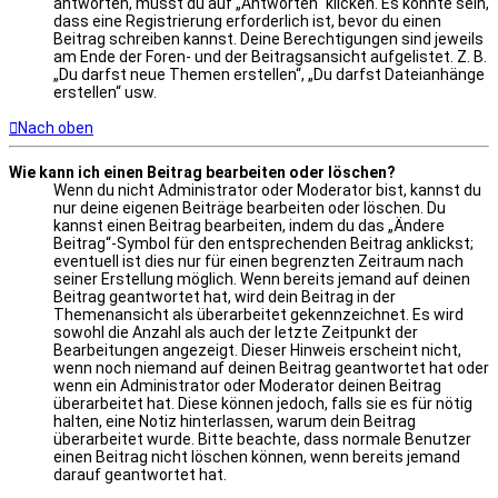
antworten, musst du auf „Antworten“ klicken. Es könnte sein,
dass eine Registrierung erforderlich ist, bevor du einen
Beitrag schreiben kannst. Deine Berechtigungen sind jeweils
am Ende der Foren- und der Beitragsansicht aufgelistet. Z. B.
„Du darfst neue Themen erstellen“, „Du darfst Dateianhänge
erstellen“ usw.
Nach oben
Wie kann ich einen Beitrag bearbeiten oder löschen?
Wenn du nicht Administrator oder Moderator bist, kannst du
nur deine eigenen Beiträge bearbeiten oder löschen. Du
kannst einen Beitrag bearbeiten, indem du das „Ändere
Beitrag“-Symbol für den entsprechenden Beitrag anklickst;
eventuell ist dies nur für einen begrenzten Zeitraum nach
seiner Erstellung möglich. Wenn bereits jemand auf deinen
Beitrag geantwortet hat, wird dein Beitrag in der
Themenansicht als überarbeitet gekennzeichnet. Es wird
sowohl die Anzahl als auch der letzte Zeitpunkt der
Bearbeitungen angezeigt. Dieser Hinweis erscheint nicht,
wenn noch niemand auf deinen Beitrag geantwortet hat oder
wenn ein Administrator oder Moderator deinen Beitrag
überarbeitet hat. Diese können jedoch, falls sie es für nötig
halten, eine Notiz hinterlassen, warum dein Beitrag
überarbeitet wurde. Bitte beachte, dass normale Benutzer
einen Beitrag nicht löschen können, wenn bereits jemand
darauf geantwortet hat.