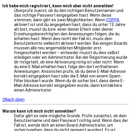
Ich habe mich registriert, kann mich aber nicht anmelden!
Überprüfe zuerst, ob du den richtigen Benutzernamen und
das richtige Passwort eingegeben hast. Wenn diese
stimmen, dann gibt es zwei Möglichkeiten. Wenn
COPPA
aktiviert ist und du angegeben hast, dass du unter 13 Jahre
alt bist, musst du bzw. einer deiner Eltern oder deiner
Erziehungsberechtigten den Anweisungen folgen, die du
erhalten hast. Wenn dies nicht der Fall ist, muss dein
Benutzerkonto vielleicht aktiviert werden. Bei einigen Boards
müssen alle neu angemeldeten Mitglieder erst
freigeschaltet werden – entweder musst du dies selbst
erledigen oder ein Administrator. Bei der Registrierung wurde
dir mitgeteilt, ob eine Aktivierung nötig ist oder nicht. Wenn
du eine E-Mail erhalten hast, folge den dort enthaltenen
Anweisungen. Ansonsten prüfe, ob du deine E-Mail-Adresse
korrekt eingegeben hast oder die E-Mail von einem Spam-
Filter blockiert wurde. Wenn du dir sicher bist, dass deine E-
Mail-Adresse korrekt eingegeben wurde, dann kontaktiere
einen Administrator.
Nach oben
Warum kann ich mich nicht anmelden?
Dafür gibt es viele mögliche Gründe. Prüfe zunächst, ob dein
Benutzername und dein Passwort richtig sind. Wenn dies der
Fall ist, wende dich an einen Board-Administrator, um
sicherzugehen, dass du nicht gesperrt wurdest. Es ist