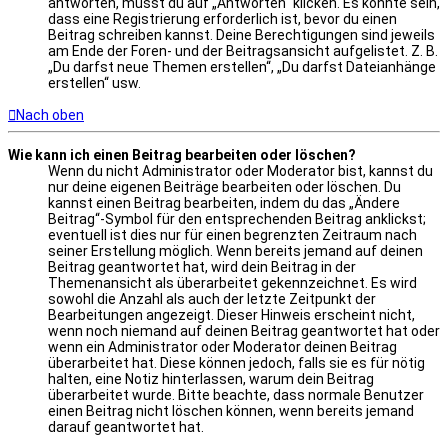
antworten, musst du auf „Antworten“ klicken. Es könnte sein,
dass eine Registrierung erforderlich ist, bevor du einen
Beitrag schreiben kannst. Deine Berechtigungen sind jeweils
am Ende der Foren- und der Beitragsansicht aufgelistet. Z. B.
„Du darfst neue Themen erstellen“, „Du darfst Dateianhänge
erstellen“ usw.
Nach oben
Wie kann ich einen Beitrag bearbeiten oder löschen?
Wenn du nicht Administrator oder Moderator bist, kannst du
nur deine eigenen Beiträge bearbeiten oder löschen. Du
kannst einen Beitrag bearbeiten, indem du das „Ändere
Beitrag“-Symbol für den entsprechenden Beitrag anklickst;
eventuell ist dies nur für einen begrenzten Zeitraum nach
seiner Erstellung möglich. Wenn bereits jemand auf deinen
Beitrag geantwortet hat, wird dein Beitrag in der
Themenansicht als überarbeitet gekennzeichnet. Es wird
sowohl die Anzahl als auch der letzte Zeitpunkt der
Bearbeitungen angezeigt. Dieser Hinweis erscheint nicht,
wenn noch niemand auf deinen Beitrag geantwortet hat oder
wenn ein Administrator oder Moderator deinen Beitrag
überarbeitet hat. Diese können jedoch, falls sie es für nötig
halten, eine Notiz hinterlassen, warum dein Beitrag
überarbeitet wurde. Bitte beachte, dass normale Benutzer
einen Beitrag nicht löschen können, wenn bereits jemand
darauf geantwortet hat.