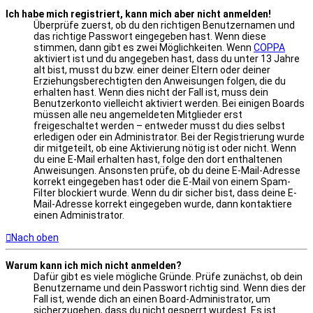
Ich habe mich registriert, kann mich aber nicht anmelden!
Überprüfe zuerst, ob du den richtigen Benutzernamen und
das richtige Passwort eingegeben hast. Wenn diese
stimmen, dann gibt es zwei Möglichkeiten. Wenn
COPPA
aktiviert ist und du angegeben hast, dass du unter 13 Jahre
alt bist, musst du bzw. einer deiner Eltern oder deiner
Erziehungsberechtigten den Anweisungen folgen, die du
erhalten hast. Wenn dies nicht der Fall ist, muss dein
Benutzerkonto vielleicht aktiviert werden. Bei einigen Boards
müssen alle neu angemeldeten Mitglieder erst
freigeschaltet werden – entweder musst du dies selbst
erledigen oder ein Administrator. Bei der Registrierung wurde
dir mitgeteilt, ob eine Aktivierung nötig ist oder nicht. Wenn
du eine E-Mail erhalten hast, folge den dort enthaltenen
Anweisungen. Ansonsten prüfe, ob du deine E-Mail-Adresse
korrekt eingegeben hast oder die E-Mail von einem Spam-
Filter blockiert wurde. Wenn du dir sicher bist, dass deine E-
Mail-Adresse korrekt eingegeben wurde, dann kontaktiere
einen Administrator.
Nach oben
Warum kann ich mich nicht anmelden?
Dafür gibt es viele mögliche Gründe. Prüfe zunächst, ob dein
Benutzername und dein Passwort richtig sind. Wenn dies der
Fall ist, wende dich an einen Board-Administrator, um
sicherzugehen, dass du nicht gesperrt wurdest. Es ist