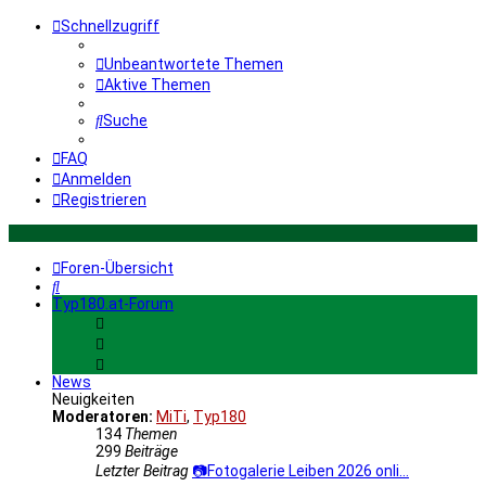
Schnellzugriff
Unbeantwortete Themen
Aktive Themen
Suche
FAQ
Anmelden
Registrieren
Foren-Übersicht
Suche
Typ180.at-Forum
News
Neuigkeiten
Moderatoren:
MiTi
,
Typ180
134
Themen
299
Beiträge
Letzter Beitrag
📷Fotogalerie Leiben 2026 onli…