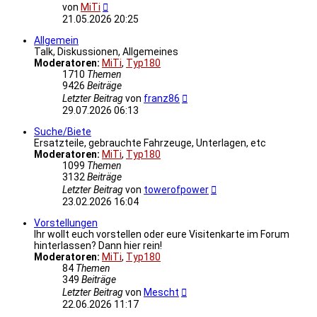
Neuester
von
MiTi
Beitrag
21.05.2026 20:25
Allgemein
Talk, Diskussionen, Allgemeines
Moderatoren:
MiTi
,
Typ180
1710
Themen
9426
Beiträge
Neuester
Letzter Beitrag
von
franz86
Beitrag
29.07.2026 06:13
Suche/Biete
Ersatzteile, gebrauchte Fahrzeuge, Unterlagen, etc
Moderatoren:
MiTi
,
Typ180
1099
Themen
3132
Beiträge
Neuester
Letzter Beitrag
von
towerofpower
Beitrag
23.02.2026 16:04
Vorstellungen
Ihr wollt euch vorstellen oder eure Visitenkarte im Forum
hinterlassen? Dann hier rein!
Moderatoren:
MiTi
,
Typ180
84
Themen
349
Beiträge
Neuester
Letzter Beitrag
von
Mescht
Beitrag
22.06.2026 11:17