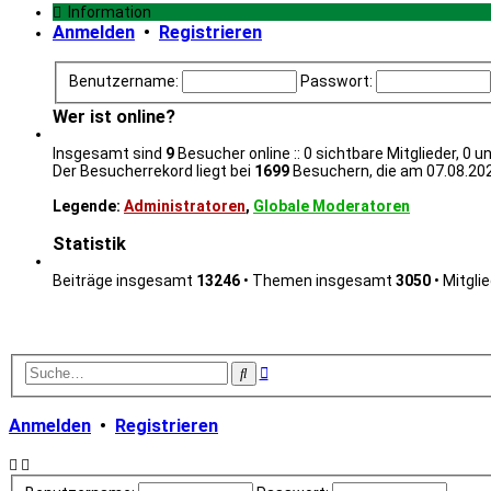
Information
Anmelden
•
Registrieren
Benutzername:
Passwort:
Wer ist online?
Insgesamt sind
9
Besucher online :: 0 sichtbare Mitglieder, 0 
Der Besucherrekord liegt bei
1699
Besuchern, die am 07.08.2026
Legende:
Administratoren
,
Globale Moderatoren
Statistik
Beiträge insgesamt
13246
• Themen insgesamt
3050
• Mitgli
Erweiterte
Suche
Suche
Anmelden
•
Registrieren