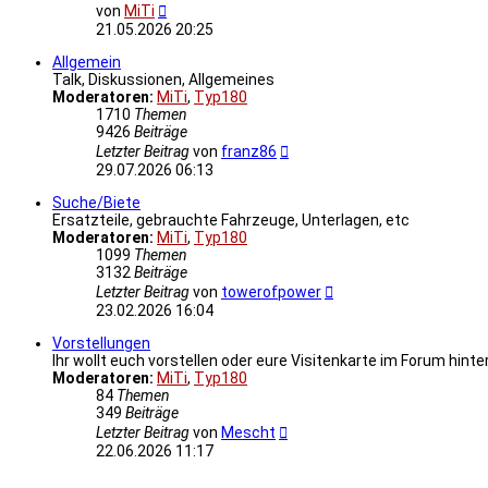
Neuester
von
MiTi
Beitrag
21.05.2026 20:25
Allgemein
Talk, Diskussionen, Allgemeines
Moderatoren:
MiTi
,
Typ180
1710
Themen
9426
Beiträge
Neuester
Letzter Beitrag
von
franz86
Beitrag
29.07.2026 06:13
Suche/Biete
Ersatzteile, gebrauchte Fahrzeuge, Unterlagen, etc
Moderatoren:
MiTi
,
Typ180
1099
Themen
3132
Beiträge
Neuester
Letzter Beitrag
von
towerofpower
Beitrag
23.02.2026 16:04
Vorstellungen
Ihr wollt euch vorstellen oder eure Visitenkarte im Forum hinte
Moderatoren:
MiTi
,
Typ180
84
Themen
349
Beiträge
Neuester
Letzter Beitrag
von
Mescht
Beitrag
22.06.2026 11:17