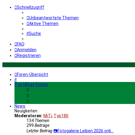
Schnellzugriff
Unbeantwortete Themen
Aktive Themen
Suche
FAQ
Anmelden
Registrieren
Foren-Übersicht
Suche
Typ180.at-Forum
News
Neuigkeiten
Moderatoren:
MiTi
,
Typ180
134
Themen
299
Beiträge
Letzter Beitrag
📷Fotogalerie Leiben 2026 onli…