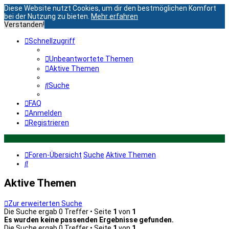
Diese Website nutzt Cookies, um dir den bestmöglichen Komfort
bei der Nutzung zu bieten.
Mehr erfahren
Verstanden!
Schnellzugriff
Unbeantwortete Themen
Aktive Themen
Suche
FAQ
Anmelden
Registrieren
Foren-Übersicht
Suche
Aktive Themen
Suche
Aktive Themen
Zur erweiterten Suche
Die Suche ergab 0 Treffer • Seite
1
von
1
Es wurden keine passenden Ergebnisse gefunden.
Die Suche ergab 0 Treffer • Seite
1
von
1