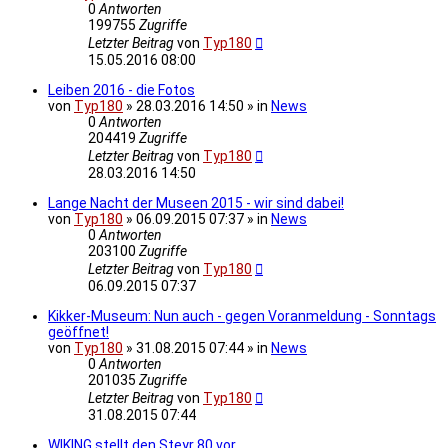
0
Antworten
199755
Zugriffe
Letzter Beitrag
von
Typ180
15.05.2016 08:00
Leiben 2016 - die Fotos
von
Typ180
» 28.03.2016 14:50 » in
News
0
Antworten
204419
Zugriffe
Letzter Beitrag
von
Typ180
28.03.2016 14:50
Lange Nacht der Museen 2015 - wir sind dabei!
von
Typ180
» 06.09.2015 07:37 » in
News
0
Antworten
203100
Zugriffe
Letzter Beitrag
von
Typ180
06.09.2015 07:37
Kikker-Museum: Nun auch - gegen Voranmeldung - Sonntags
geöffnet!
von
Typ180
» 31.08.2015 07:44 » in
News
0
Antworten
201035
Zugriffe
Letzter Beitrag
von
Typ180
31.08.2015 07:44
WIKING stellt den Steyr 80 vor