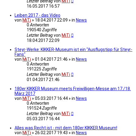
Letzter Beitrag
von
MiTi
16.05.2017 16:57
Leiben 2017 - das Video
von
MiTi
» 18.04.2017 22:09 » in
News
0
Antworten
190540
Zugriffe
Letzter Beitrag
von
MiTi
18.04.2017 22:09
Steyr-Werke: KIKKER-Museum ist ein "Ausflugstipp für Steyr-
Fans"
von
MiTi
» 01.04.2017 21:46 » in
News
0
Antworten
191225
Zugriffe
Letzter Beitrag
von
MiTi
01.04.2017 21:46
180er KIKKER Museum meets Freiwilligen-Messe am 17./18.
März 2017
von
MiTi
» 05.03.2017 16:44 » in
News
0
Antworten
191524
Zugriffe
Letzter Beitrag
von
MiTi
05.03.2017 16:44
Alles was Recht ist - mit dem 180er KIKKER Museum!
von
MiTi
» 26.02.2017 19:43 » in
News