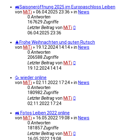
🚜Saisoneröffnung 2025 im Europaschloss Leiben
von
MiTi
» 06.04.2025 23:36 » in
News
0
Antworten
167629
Zugriffe
Letzter Beitrag
von
MiTi
06.04.2025 23:36
🎄Frohe Weihnachten und guten Rutsch
von
MiTi
» 19.12.2024 14:14 » in
News
0
Antworten
206588
Zugriffe
Letzter Beitrag
von
MiTi
19.12.2024 14:14
🥳 wieder online
von
MiTi
» 02.11.2022 17:24 » in
News
0
Antworten
180982
Zugriffe
Letzter Beitrag
von
MiTi
02.11.2022 17:24
🚜 Fotos Leiben 2022 online
von
MiTi
» 16.05.2022 19:08 » in
News
0
Antworten
181857
Zugriffe
Letzter Beitrag
von
MiTi
16.05.2022 19:08