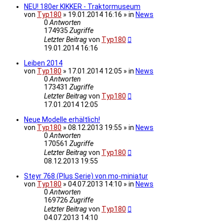
NEU! 180er KIKKER - Traktormuseum
von
Typ180
» 19.01.2014 16:16 » in
News
0
Antworten
174935
Zugriffe
Letzter Beitrag
von
Typ180
19.01.2014 16:16
Leiben 2014
von
Typ180
» 17.01.2014 12:05 » in
News
0
Antworten
173431
Zugriffe
Letzter Beitrag
von
Typ180
17.01.2014 12:05
Neue Modelle erhältlich!
von
Typ180
» 08.12.2013 19:55 » in
News
0
Antworten
170561
Zugriffe
Letzter Beitrag
von
Typ180
08.12.2013 19:55
Steyr 768 (Plus Serie) von mo-miniatur
von
Typ180
» 04.07.2013 14:10 » in
News
0
Antworten
169726
Zugriffe
Letzter Beitrag
von
Typ180
04.07.2013 14:10