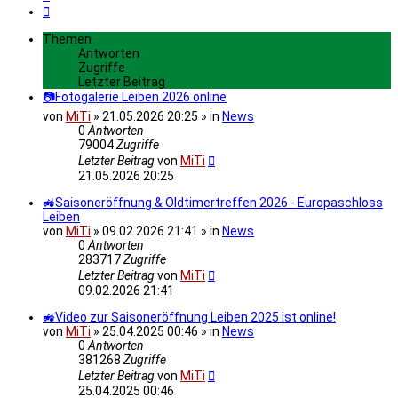
Nächste
Themen
Antworten
Zugriffe
Letzter Beitrag
📷Fotogalerie Leiben 2026 online
von
MiTi
» 21.05.2026 20:25 » in
News
0
Antworten
79004
Zugriffe
Letzter Beitrag
von
MiTi
21.05.2026 20:25
🚜Saisoneröffnung & Oldtimertreffen 2026 - Europaschloss
Leiben
von
MiTi
» 09.02.2026 21:41 » in
News
0
Antworten
283717
Zugriffe
Letzter Beitrag
von
MiTi
09.02.2026 21:41
🚜Video zur Saisoneröffnung Leiben 2025 ist online!
von
MiTi
» 25.04.2025 00:46 » in
News
0
Antworten
381268
Zugriffe
Letzter Beitrag
von
MiTi
25.04.2025 00:46