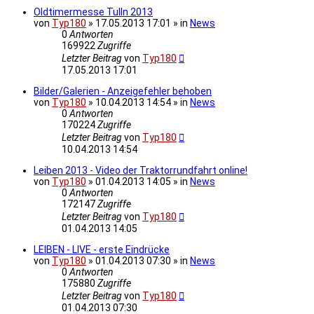
Oldtimermesse Tulln 2013
von
Typ180
» 17.05.2013 17:01 » in
News
0
Antworten
169922
Zugriffe
Letzter Beitrag
von
Typ180
17.05.2013 17:01
Bilder/Galerien - Anzeigefehler behoben
von
Typ180
» 10.04.2013 14:54 » in
News
0
Antworten
170224
Zugriffe
Letzter Beitrag
von
Typ180
10.04.2013 14:54
Leiben 2013 - Video der Traktorrundfahrt online!
von
Typ180
» 01.04.2013 14:05 » in
News
0
Antworten
172147
Zugriffe
Letzter Beitrag
von
Typ180
01.04.2013 14:05
LEIBEN - LIVE - erste Eindrücke
von
Typ180
» 01.04.2013 07:30 » in
News
0
Antworten
175880
Zugriffe
Letzter Beitrag
von
Typ180
01.04.2013 07:30