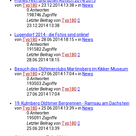
Frohes Fest und guten Rutsch 2014/2015
von
Typ180
» 23.12.2014 13:38 » in
News
0
Antworten
198746
Zugriffe
Letzter Beitrag
von
Typ180
23.12.2014 13:38
Lugendorf 2014 - die Fotos sind online!
von
Typ180
» 28.06.2014 18:15 » in
News
0
Antworten
191582
Zugriffe
Letzter Beitrag
von
Typ180
28.06.2014 18:15
Besuch des Oldtimerclubs Martinsberg im Kikker-Museum
von
Typ180
» 27.06.2014 17:04 » in
News
0
Antworten
193503
Zugriffe
Letzter Beitrag
von
Typ180
27.06.2014 17:04
19. Kulmberg Oldtimer Bergrennen - Ramsau am Dachstein
von
Typ180
» 25.06.2014 13:39 » in
News
0
Antworten
195091
Zugriffe
Letzter Beitrag
von
Typ180
25.06.2014 13:39