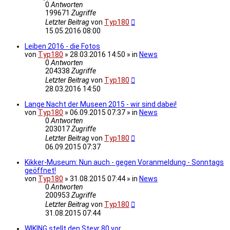
0
Antworten
199671
Zugriffe
Letzter Beitrag
von
Typ180
15.05.2016 08:00
Leiben 2016 - die Fotos
von
Typ180
» 28.03.2016 14:50 » in
News
0
Antworten
204338
Zugriffe
Letzter Beitrag
von
Typ180
28.03.2016 14:50
Lange Nacht der Museen 2015 - wir sind dabei!
von
Typ180
» 06.09.2015 07:37 » in
News
0
Antworten
203017
Zugriffe
Letzter Beitrag
von
Typ180
06.09.2015 07:37
Kikker-Museum: Nun auch - gegen Voranmeldung - Sonntags
geöffnet!
von
Typ180
» 31.08.2015 07:44 » in
News
0
Antworten
200953
Zugriffe
Letzter Beitrag
von
Typ180
31.08.2015 07:44
WIKING stellt den Steyr 80 vor