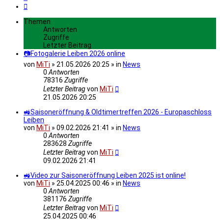
Nächste
Themen
Antworten
Zugriffe
Letzter Beitrag
📷Fotogalerie Leiben 2026 online
von
MiTi
» 21.05.2026 20:25 » in
News
0
Antworten
78316
Zugriffe
Letzter Beitrag
von
MiTi
21.05.2026 20:25
🚜Saisoneröffnung & Oldtimertreffen 2026 - Europaschloss
Leiben
von
MiTi
» 09.02.2026 21:41 » in
News
0
Antworten
283628
Zugriffe
Letzter Beitrag
von
MiTi
09.02.2026 21:41
🚜Video zur Saisoneröffnung Leiben 2025 ist online!
von
MiTi
» 25.04.2025 00:46 » in
News
0
Antworten
381176
Zugriffe
Letzter Beitrag
von
MiTi
25.04.2025 00:46