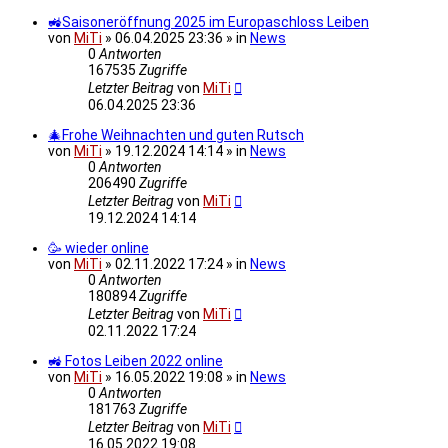
🚜Saisoneröffnung 2025 im Europaschloss Leiben
von
MiTi
» 06.04.2025 23:36 » in
News
0
Antworten
167535
Zugriffe
Letzter Beitrag
von
MiTi
06.04.2025 23:36
🎄Frohe Weihnachten und guten Rutsch
von
MiTi
» 19.12.2024 14:14 » in
News
0
Antworten
206490
Zugriffe
Letzter Beitrag
von
MiTi
19.12.2024 14:14
🥳 wieder online
von
MiTi
» 02.11.2022 17:24 » in
News
0
Antworten
180894
Zugriffe
Letzter Beitrag
von
MiTi
02.11.2022 17:24
🚜 Fotos Leiben 2022 online
von
MiTi
» 16.05.2022 19:08 » in
News
0
Antworten
181763
Zugriffe
Letzter Beitrag
von
MiTi
16.05.2022 19:08