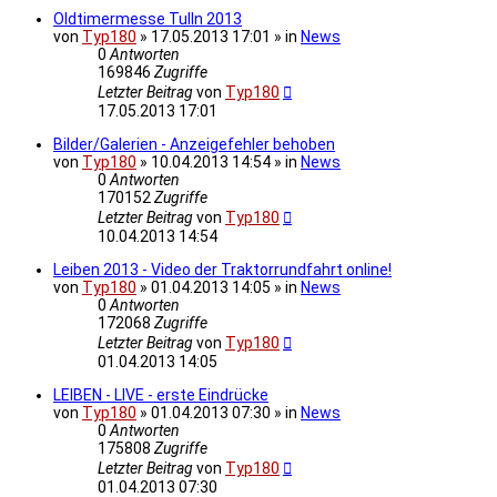
Oldtimermesse Tulln 2013
von
Typ180
» 17.05.2013 17:01 » in
News
0
Antworten
169846
Zugriffe
Letzter Beitrag
von
Typ180
17.05.2013 17:01
Bilder/Galerien - Anzeigefehler behoben
von
Typ180
» 10.04.2013 14:54 » in
News
0
Antworten
170152
Zugriffe
Letzter Beitrag
von
Typ180
10.04.2013 14:54
Leiben 2013 - Video der Traktorrundfahrt online!
von
Typ180
» 01.04.2013 14:05 » in
News
0
Antworten
172068
Zugriffe
Letzter Beitrag
von
Typ180
01.04.2013 14:05
LEIBEN - LIVE - erste Eindrücke
von
Typ180
» 01.04.2013 07:30 » in
News
0
Antworten
175808
Zugriffe
Letzter Beitrag
von
Typ180
01.04.2013 07:30