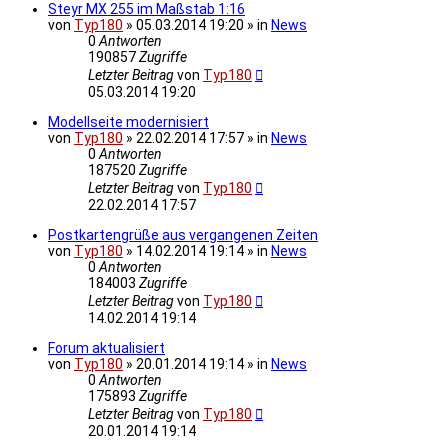
Steyr MX 255 im Maßstab 1:16
von
Typ180
» 05.03.2014 19:20 » in
News
0
Antworten
190857
Zugriffe
Letzter Beitrag
von
Typ180
05.03.2014 19:20
Modellseite modernisiert
von
Typ180
» 22.02.2014 17:57 » in
News
0
Antworten
187520
Zugriffe
Letzter Beitrag
von
Typ180
22.02.2014 17:57
Postkartengrüße aus vergangenen Zeiten
von
Typ180
» 14.02.2014 19:14 » in
News
0
Antworten
184003
Zugriffe
Letzter Beitrag
von
Typ180
14.02.2014 19:14
Forum aktualisiert
von
Typ180
» 20.01.2014 19:14 » in
News
0
Antworten
175893
Zugriffe
Letzter Beitrag
von
Typ180
20.01.2014 19:14