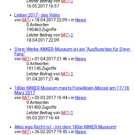
Letzter Beitrag
von
MiTi
16.05.2017 16:57
Leiben 2017 - das Video
von
MiTi
» 18.04.2017 22:09 » in
News
0
Antworten
190463
Zugriffe
Letzter Beitrag
von
MiTi
18.04.2017 22:09
Steyr-Werke: KIKKER-Museum ist ein "Ausflugstipp für Steyr-
Fans"
von
MiTi
» 01.04.2017 21:46 » in
News
0
Antworten
191145
Zugriffe
Letzter Beitrag
von
MiTi
01.04.2017 21:46
180er KIKKER Museum meets Freiwilligen-Messe am 17./18.
März 2017
von
MiTi
» 05.03.2017 16:44 » in
News
0
Antworten
191450
Zugriffe
Letzter Beitrag
von
MiTi
05.03.2017 16:44
Alles was Recht ist - mit dem 180er KIKKER Museum!
von
MiTi
» 26.02.2017 19:43 » in
News