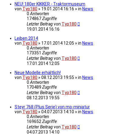
NEU! 180er KIKKER - Traktormuseum
von
Typ180
» 19.01.2014 16:16 » in
News
0
Antworten
174867
Zugriffe
Letzter Beitrag
von
Typ180
19.01.2014 16:16
Leiben 2014
von
Typ180
» 17.01.2014 12:05 » in
News
0
Antworten
173351
Zugriffe
Letzter Beitrag
von
Typ180
17.01.2014 12:05
Neue Modelle erhältlich!
von
Typ180
» 08.12.2013 19:55 » in
News
0
Antworten
170489
Zugriffe
Letzter Beitrag
von
Typ180
08.12.2013 19:55
Steyr 768 (Plus Serie) von mo-miniatur
von
Typ180
» 04.07.2013 14:10 » in
News
0
Antworten
169652
Zugriffe
Letzter Beitrag
von
Typ180
04.07.2013 14:10