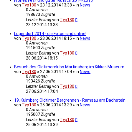
Frohes Fest und guten Rutsch 2014/2015
von
Typ180
» 23.12.2014 13:38 » in
News
0
Antworten
198670
Zugriffe
Letzter Beitrag
von
Typ180
23.12.2014 13:38
Lugendorf 2014 - die Fotos sind online!
von
Typ180
» 28.06.2014 18:15 » in
News
0
Antworten
191500
Zugriffe
Letzter Beitrag
von
Typ180
28.06.2014 18:15
Besuch des Oldtimerclubs Martinsberg im Kikker-Museum
von
Typ180
» 27.06.2014 17:04 » in
News
0
Antworten
193426
Zugriffe
Letzter Beitrag
von
Typ180
27.06.2014 17:04
19. Kulmberg Oldtimer Bergrennen - Ramsau am Dachstein
von
Typ180
» 25.06.2014 13:39 » in
News
0
Antworten
195007
Zugriffe
Letzter Beitrag
von
Typ180
25.06.2014 13:39