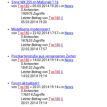
Steyr MX 255 im Maßstab 1:16
von
Typ180
» 05.03.2014 19:20 » in
News
0
Antworten
190975
Zugriffe
Letzter Beitrag
von
Typ180
05.03.2014 19:20
Modellseite modernisiert
von
Typ180
» 22.02.2014 17:57 » in
News
0
Antworten
187633
Zugriffe
Letzter Beitrag
von
Typ180
22.02.2014 17:57
Postkartengrüße aus vergangenen Zeiten
von
Typ180
» 14.02.2014 19:14 » in
News
0
Antworten
184122
Zugriffe
Letzter Beitrag
von
Typ180
14.02.2014 19:14
Forum aktualisiert
von
Typ180
» 20.01.2014 19:14 » in
News
0
Antworten
176014
Zugriffe
Letzter Beitrag
von
Typ180
20.01.2014 19:14