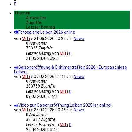
Nächste
Themen
Antworten
Zugriffe
Letzter Beitrag
📷Fotogalerie Leiben 2026 online
von
MiTi
» 21.05.2026 20:25 » in
News
0
Antworten
79325
Zugriffe
Letzter Beitrag
von
MiTi
21.05.2026 20:25
🚜Saisoneröffnung & Oldtimertreffen 2026 - Europaschloss
Leiben
von
MiTi
» 09.02.2026 21:41 » in
News
0
Antworten
283759
Zugriffe
Letzter Beitrag
von
MiTi
09.02.2026 21:41
🚜Video zur Saisoneröffnung Leiben 2025 ist online!
von
MiTi
» 25.04.2025 00:46 » in
News
0
Antworten
381317
Zugriffe
Letzter Beitrag
von
MiTi
25.04.2025 00:46