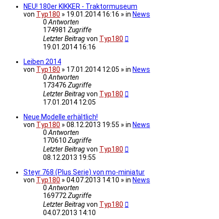
NEU! 180er KIKKER - Traktormuseum
von
Typ180
» 19.01.2014 16:16 » in
News
0
Antworten
174981
Zugriffe
Letzter Beitrag
von
Typ180
19.01.2014 16:16
Leiben 2014
von
Typ180
» 17.01.2014 12:05 » in
News
0
Antworten
173476
Zugriffe
Letzter Beitrag
von
Typ180
17.01.2014 12:05
Neue Modelle erhältlich!
von
Typ180
» 08.12.2013 19:55 » in
News
0
Antworten
170610
Zugriffe
Letzter Beitrag
von
Typ180
08.12.2013 19:55
Steyr 768 (Plus Serie) von mo-miniatur
von
Typ180
» 04.07.2013 14:10 » in
News
0
Antworten
169772
Zugriffe
Letzter Beitrag
von
Typ180
04.07.2013 14:10