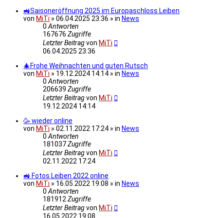
🚜Saisoneröffnung 2025 im Europaschloss Leiben
von
MiTi
» 06.04.2025 23:36 » in
News
0
Antworten
167676
Zugriffe
Letzter Beitrag
von
MiTi
06.04.2025 23:36
🎄Frohe Weihnachten und guten Rutsch
von
MiTi
» 19.12.2024 14:14 » in
News
0
Antworten
206639
Zugriffe
Letzter Beitrag
von
MiTi
19.12.2024 14:14
🥳 wieder online
von
MiTi
» 02.11.2022 17:24 » in
News
0
Antworten
181037
Zugriffe
Letzter Beitrag
von
MiTi
02.11.2022 17:24
🚜 Fotos Leiben 2022 online
von
MiTi
» 16.05.2022 19:08 » in
News
0
Antworten
181912
Zugriffe
Letzter Beitrag
von
MiTi
16.05.2022 19:08