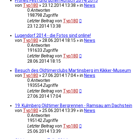
Frohes Fest und guten Rutsch 2014/2015
von
Typ180
» 23.12.2014 13:38 » in
News
0
Antworten
198798
Zugriffe
Letzter Beitrag
von
Typ180
23.12.2014 13:38
Lugendorf 2014 - die Fotos sind online!
von
Typ180
» 28.06.2014 18:15 » in
News
0
Antworten
191633
Zugriffe
Letzter Beitrag
von
Typ180
28.06.2014 18:15
Besuch des Oldtimerclubs Martinsberg im Kikker-Museum
von
Typ180
» 27.06.2014 17:04 » in
News
0
Antworten
193554
Zugriffe
Letzter Beitrag
von
Typ180
27.06.2014 17:04
19. Kulmberg Oldtimer Bergrennen - Ramsau am Dachstein
von
Typ180
» 25.06.2014 13:39 » in
News
0
Antworten
195142
Zugriffe
Letzter Beitrag
von
Typ180
25.06.2014 13:39