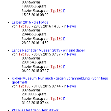
0
Antworten
199806
Zugriffe
Letzter Beitrag
von
Typ180
15.05.2016 08:00
Leiben 2016 - die Fotos
von
Typ180
» 28.03.2016 14:50 » in
News
0
Antworten
204465
Zugriffe
Letzter Beitrag
von
Typ180
28.03.2016 14:50
Lange Nacht der Museen 2015 - wir sind dabei!
von
Typ180
» 06.09.2015 07:37 » in
News
0
Antworten
203154
Zugriffe
Letzter Beitrag
von
Typ180
06.09.2015 07:37
Kikker-Museum: Nun auch - gegen Voranmeldung - Sonntags
geöffnet!
von
Typ180
» 31.08.2015 07:44 » in
News
0
Antworten
201083
Zugriffe
Letzter Beitrag
von
Typ180
31.08.2015 07:44
WIKING stellt den Steyr 80 vor