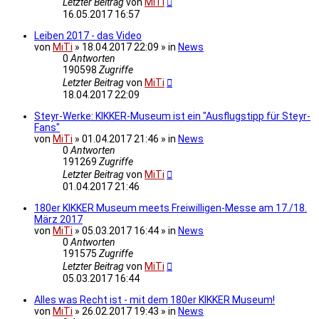
Letzter Beitrag
von
MiTi
16.05.2017 16:57
Leiben 2017 - das Video
von
MiTi
» 18.04.2017 22:09 » in
News
0
Antworten
190598
Zugriffe
Letzter Beitrag
von
MiTi
18.04.2017 22:09
Steyr-Werke: KIKKER-Museum ist ein "Ausflugstipp für Steyr-
Fans"
von
MiTi
» 01.04.2017 21:46 » in
News
0
Antworten
191269
Zugriffe
Letzter Beitrag
von
MiTi
01.04.2017 21:46
180er KIKKER Museum meets Freiwilligen-Messe am 17./18.
März 2017
von
MiTi
» 05.03.2017 16:44 » in
News
0
Antworten
191575
Zugriffe
Letzter Beitrag
von
MiTi
05.03.2017 16:44
Alles was Recht ist - mit dem 180er KIKKER Museum!
von
MiTi
» 26.02.2017 19:43 » in
News