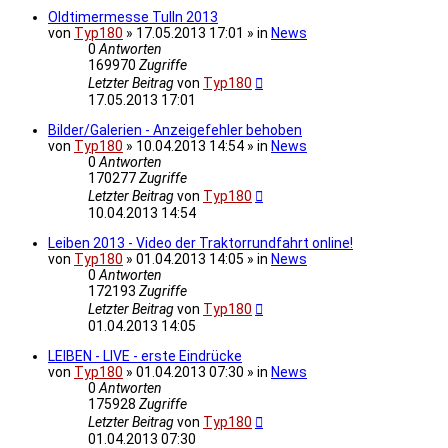
Oldtimermesse Tulln 2013
von
Typ180
» 17.05.2013 17:01 » in
News
0
Antworten
169970
Zugriffe
Letzter Beitrag
von
Typ180
17.05.2013 17:01
Bilder/Galerien - Anzeigefehler behoben
von
Typ180
» 10.04.2013 14:54 » in
News
0
Antworten
170277
Zugriffe
Letzter Beitrag
von
Typ180
10.04.2013 14:54
Leiben 2013 - Video der Traktorrundfahrt online!
von
Typ180
» 01.04.2013 14:05 » in
News
0
Antworten
172193
Zugriffe
Letzter Beitrag
von
Typ180
01.04.2013 14:05
LEIBEN - LIVE - erste Eindrücke
von
Typ180
» 01.04.2013 07:30 » in
News
0
Antworten
175928
Zugriffe
Letzter Beitrag
von
Typ180
01.04.2013 07:30