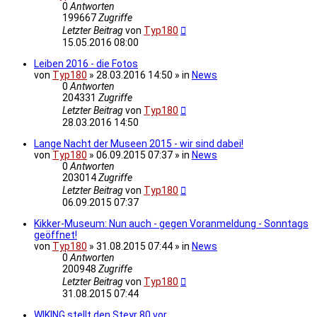
0
Antworten
199667
Zugriffe
Letzter Beitrag
von
Typ180
15.05.2016 08:00
Leiben 2016 - die Fotos
von
Typ180
» 28.03.2016 14:50 » in
News
0
Antworten
204331
Zugriffe
Letzter Beitrag
von
Typ180
28.03.2016 14:50
Lange Nacht der Museen 2015 - wir sind dabei!
von
Typ180
» 06.09.2015 07:37 » in
News
0
Antworten
203014
Zugriffe
Letzter Beitrag
von
Typ180
06.09.2015 07:37
Kikker-Museum: Nun auch - gegen Voranmeldung - Sonntags
geöffnet!
von
Typ180
» 31.08.2015 07:44 » in
News
0
Antworten
200948
Zugriffe
Letzter Beitrag
von
Typ180
31.08.2015 07:44
WIKING stellt den Steyr 80 vor