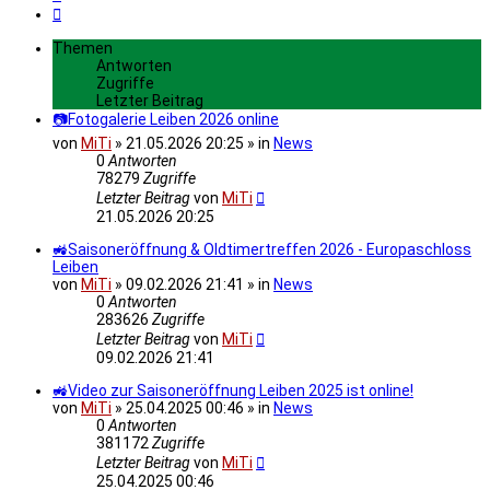
Nächste
Themen
Antworten
Zugriffe
Letzter Beitrag
📷Fotogalerie Leiben 2026 online
von
MiTi
» 21.05.2026 20:25 » in
News
0
Antworten
78279
Zugriffe
Letzter Beitrag
von
MiTi
21.05.2026 20:25
🚜Saisoneröffnung & Oldtimertreffen 2026 - Europaschloss
Leiben
von
MiTi
» 09.02.2026 21:41 » in
News
0
Antworten
283626
Zugriffe
Letzter Beitrag
von
MiTi
09.02.2026 21:41
🚜Video zur Saisoneröffnung Leiben 2025 ist online!
von
MiTi
» 25.04.2025 00:46 » in
News
0
Antworten
381172
Zugriffe
Letzter Beitrag
von
MiTi
25.04.2025 00:46