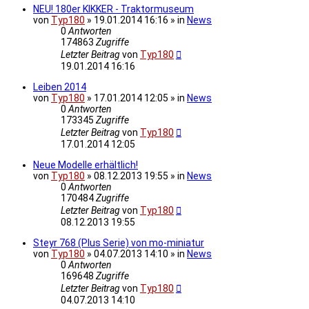
NEU! 180er KIKKER - Traktormuseum
von
Typ180
» 19.01.2014 16:16 » in
News
0
Antworten
174863
Zugriffe
Letzter Beitrag
von
Typ180
19.01.2014 16:16
Leiben 2014
von
Typ180
» 17.01.2014 12:05 » in
News
0
Antworten
173345
Zugriffe
Letzter Beitrag
von
Typ180
17.01.2014 12:05
Neue Modelle erhältlich!
von
Typ180
» 08.12.2013 19:55 » in
News
0
Antworten
170484
Zugriffe
Letzter Beitrag
von
Typ180
08.12.2013 19:55
Steyr 768 (Plus Serie) von mo-miniatur
von
Typ180
» 04.07.2013 14:10 » in
News
0
Antworten
169648
Zugriffe
Letzter Beitrag
von
Typ180
04.07.2013 14:10