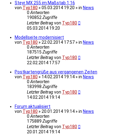
Steyr MX 255 im Maßstab 1:16
von
Typ180
» 05.03.2014 19:20 » in
News
0
Antworten
190852
Zugriffe
Letzter Beitrag
von
Typ180
05.03.2014 19:20
Modellseite modernisiert
von
Typ180
» 22.02.2014 17:57 » in
News
0
Antworten
187515
Zugriffe
Letzter Beitrag
von
Typ180
22.02.2014 17:57
Postkartengrüße aus vergangenen Zeiten
von
Typ180
» 14.02.2014 19:14 » in
News
0
Antworten
183998
Zugriffe
Letzter Beitrag
von
Typ180
14.02.2014 19:14
Forum aktualisiert
von
Typ180
» 20.01.2014 19:14 » in
News
0
Antworten
175889
Zugriffe
Letzter Beitrag
von
Typ180
20.01.2014 19:14