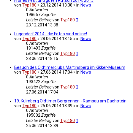
Frohes Fest und guten Rutsch 2014/2015
von
Typ180
» 23.12.2014 13:38 » in
News
0
Antworten
198667
Zugriffe
Letzter Beitrag
von
Typ180
23.12.2014 13:38
Lugendorf 2014 - die Fotos sind online!
von
Typ180
» 28.06.2014 18:15 » in
News
0
Antworten
191493
Zugriffe
Letzter Beitrag
von
Typ180
28.06.2014 18:15
Besuch des Oldtimerclubs Martinsberg im Kikker-Museum
von
Typ180
» 27.06.2014 17:04 » in
News
0
Antworten
193422
Zugriffe
Letzter Beitrag
von
Typ180
27.06.2014 17:04
19. Kulmberg Oldtimer Bergrennen - Ramsau am Dachstein
von
Typ180
» 25.06.2014 13:39 » in
News
0
Antworten
195002
Zugriffe
Letzter Beitrag
von
Typ180
25.06.2014 13:39