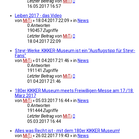
Letzter Beitrag
von
MiTi
16.05.2017 16:57
Leiben 2017 - das Video
von
MiTi
» 18.04.2017 22:09 » in
News
0
Antworten
190457
Zugriffe
Letzter Beitrag
von
MiTi
18.04.2017 22:09
Steyr-Werke: KIKKER-Museum ist ein "Ausflugstipp für Steyr-
Fans"
von
MiTi
» 01.04.2017 21:46 » in
News
0
Antworten
191141
Zugriffe
Letzter Beitrag
von
MiTi
01.04.2017 21:46
180er KIKKER Museum meets Freiwilligen-Messe am 17./18.
März 2017
von
MiTi
» 05.03.2017 16:44 » in
News
0
Antworten
191444
Zugriffe
Letzter Beitrag
von
MiTi
05.03.2017 16:44
Alles was Recht ist - mit dem 180er KIKKER Museum!
von
MiTi
» 26.02.2017 19:43 » in
News