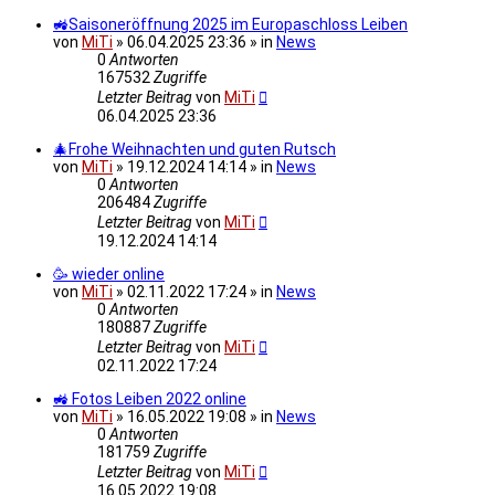
🚜Saisoneröffnung 2025 im Europaschloss Leiben
von
MiTi
» 06.04.2025 23:36 » in
News
0
Antworten
167532
Zugriffe
Letzter Beitrag
von
MiTi
06.04.2025 23:36
🎄Frohe Weihnachten und guten Rutsch
von
MiTi
» 19.12.2024 14:14 » in
News
0
Antworten
206484
Zugriffe
Letzter Beitrag
von
MiTi
19.12.2024 14:14
🥳 wieder online
von
MiTi
» 02.11.2022 17:24 » in
News
0
Antworten
180887
Zugriffe
Letzter Beitrag
von
MiTi
02.11.2022 17:24
🚜 Fotos Leiben 2022 online
von
MiTi
» 16.05.2022 19:08 » in
News
0
Antworten
181759
Zugriffe
Letzter Beitrag
von
MiTi
16.05.2022 19:08