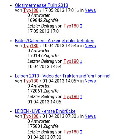
Oldtimermesse Tulln 2013
von
Typ180
» 17.05.2013 17:01 » in
News
0
Antworten
169842
Zugriffe
Letzter Beitrag
von
Typ180
17.05.2013 17:01
Bilder/Galerien - Anzeigefehler behoben
von
Typ180
» 10.04.2013 14:54 » in
News
0
Antworten
170147
Zugriffe
Letzter Beitrag
von
Typ180
10.04.2013 14:54
Leiben 2013 - Video der Traktorrundfahrt online!
von
Typ180
» 01.04.2013 14:05 » in
News
0
Antworten
172061
Zugriffe
Letzter Beitrag
von
Typ180
01.04.2013 14:05
LEIBEN - LIVE - erste Eindrücke
von
Typ180
» 01.04.2013 07:30 » in
News
0
Antworten
175801
Zugriffe
Letzter Beitrag
von
Typ180
01.04.2013 07:30