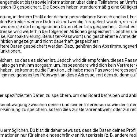
t angemeldet bist) sowie Informationen über deine Teilnahme an Umfr
ssion-ID gespeichert. Die Cookies haben standardmäßig eine Gültigkeit
rierung, in deinem Profil oder deinem persönlichem Bereich angibst. F
n Betreiber weitere Daten als notwendig festgelegt wurden, so ist die
o werden die dort eingegebenen Daten ebenfalls gespeichert. Gleiches 
Adresse wird weiterhin bei folgenden Aktionen gespeichert: Löschen u
sse, Kontoaktivierung, Benutzer-Passwort) und gescheiterte Anmelde
Funktion angezeigt und nicht dauerhaft gespeichert.
weitere Daten gespeichert werden. Dazu gehören dein Abstimmungsverh
funktionen.
chert, so dass es sicher ist. Jedoch wird dir empfohlen, dieses Passw
also geh mit ihm sorgsam um. Insbesondere wird dich kein Vertreter d
haben, so kannst du die Funktion „Ich habe mein Passwort vergessen
ein neu generiertes Passwort an diese Adresse, mit dem du dann auf
er spezifizierten Daten zu speichern, um das Board betreiben und anb
ressenabwägung zwischen deinen und seinen Interessen sowie den Inte
-Kennung zu speichern, sofern dies zur Gefahrenabwehr oder zur rech
rmöglichen. Du bist dir daher bewusst, dass die Daten deines Profils 
rmationen nur für einen eingeschränkten Nutzerkreis (z. B. andere reg