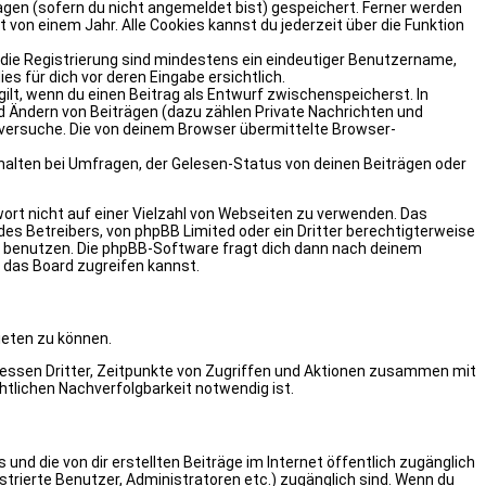
agen (sofern du nicht angemeldet bist) gespeichert. Ferner werden
 von einem Jahr. Alle Cookies kannst du jederzeit über die Funktion
ür die Registrierung sind mindestens ein eindeutiger Benutzername,
s für dich vor deren Eingabe ersichtlich.
gilt, wenn du einen Beitrag als Entwurf zwischenspeicherst. In
nd Ändern von Beiträgen (dazu zählen Private Nachrichten und
versuche. Die von deinem Browser übermittelte Browser-
alten bei Umfragen, der Gelesen-Status von deinen Beiträgen oder
ort nicht auf einer Vielzahl von Webseiten zu verwenden. Das
es Betreibers, von phpBB Limited oder ein Dritter berechtigterweise
“ benutzen. Die phpBB-Software fragt dich dann nach deinem
 das Board zugreifen kannst.
ieten zu können.
ressen Dritter, Zeitpunkte von Zugriffen und Aktionen zusammen mit
tlichen Nachverfolgbarkeit notwendig ist.
und die von dir erstellten Beiträge im Internet öffentlich zugänglich
istrierte Benutzer, Administratoren etc.) zugänglich sind. Wenn du