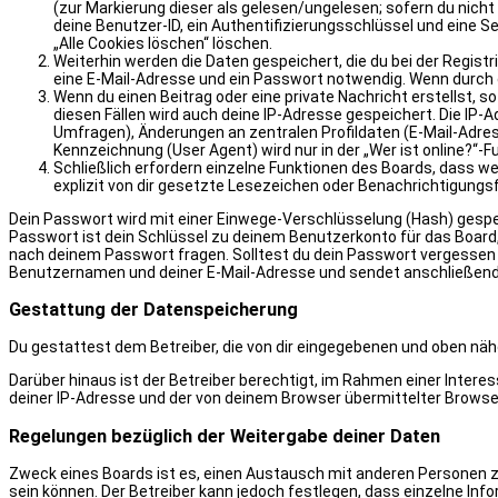
(zur Markierung dieser als gelesen/ungelesen; sofern du nich
deine Benutzer-ID, ein Authentifizierungsschlüssel und eine Se
„Alle Cookies löschen“ löschen.
Weiterhin werden die Daten gespeichert, die du bei der Regist
eine E-Mail-Adresse und ein Passwort notwendig. Wenn durch de
Wenn du einen Beitrag oder eine private Nachricht erstellst, s
diesen Fällen wird auch deine IP-Adresse gespeichert. Die IP-
Umfragen), Änderungen an zentralen Profildaten (E-Mail-Adre
Kennzeichnung (User Agent) wird nur in der „Wer ist online?“-
Schließlich erfordern einzelne Funktionen des Boards, dass 
explizit von dir gesetzte Lesezeichen oder Benachrichtigungs
Dein Passwort wird mit einer Einwege-Verschlüsselung (Hash) gespei
Passwort ist dein Schlüssel zu deinem Benutzerkonto für das Board, 
nach deinem Passwort fragen. Solltest du dein Passwort vergessen 
Benutzernamen und deiner E-Mail-Adresse und sendet anschließend 
Gestattung der Datenspeicherung
Du gestattest dem Betreiber, die von dir eingegebenen und oben näh
Darüber hinaus ist der Betreiber berechtigt, im Rahmen einer Inte
deiner IP-Adresse und der von deinem Browser übermittelter Browser
Regelungen bezüglich der Weitergabe deiner Daten
Zweck eines Boards ist es, einen Austausch mit anderen Personen zu e
sein können. Der Betreiber kann jedoch festlegen, dass einzelne Info