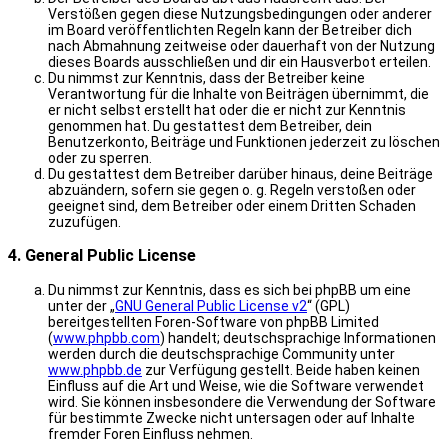
Verstößen gegen diese Nutzungsbedingungen oder anderer
im Board veröffentlichten Regeln kann der Betreiber dich
nach Abmahnung zeitweise oder dauerhaft von der Nutzung
dieses Boards ausschließen und dir ein Hausverbot erteilen.
Du nimmst zur Kenntnis, dass der Betreiber keine
Verantwortung für die Inhalte von Beiträgen übernimmt, die
er nicht selbst erstellt hat oder die er nicht zur Kenntnis
genommen hat. Du gestattest dem Betreiber, dein
Benutzerkonto, Beiträge und Funktionen jederzeit zu löschen
oder zu sperren.
Du gestattest dem Betreiber darüber hinaus, deine Beiträge
abzuändern, sofern sie gegen o. g. Regeln verstoßen oder
geeignet sind, dem Betreiber oder einem Dritten Schaden
zuzufügen.
4. General Public License
Du nimmst zur Kenntnis, dass es sich bei phpBB um eine
unter der „
GNU General Public License v2
“ (GPL)
bereitgestellten Foren-Software von phpBB Limited
(
www.phpbb.com
) handelt; deutschsprachige Informationen
werden durch die deutschsprachige Community unter
www.phpbb.de
zur Verfügung gestellt. Beide haben keinen
Einfluss auf die Art und Weise, wie die Software verwendet
wird. Sie können insbesondere die Verwendung der Software
für bestimmte Zwecke nicht untersagen oder auf Inhalte
fremder Foren Einfluss nehmen.