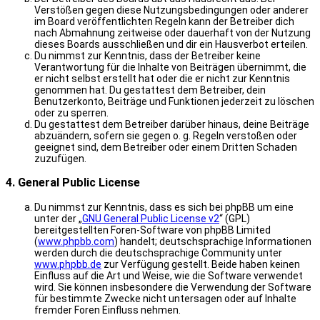
Verstößen gegen diese Nutzungsbedingungen oder anderer
im Board veröffentlichten Regeln kann der Betreiber dich
nach Abmahnung zeitweise oder dauerhaft von der Nutzung
dieses Boards ausschließen und dir ein Hausverbot erteilen.
Du nimmst zur Kenntnis, dass der Betreiber keine
Verantwortung für die Inhalte von Beiträgen übernimmt, die
er nicht selbst erstellt hat oder die er nicht zur Kenntnis
genommen hat. Du gestattest dem Betreiber, dein
Benutzerkonto, Beiträge und Funktionen jederzeit zu löschen
oder zu sperren.
Du gestattest dem Betreiber darüber hinaus, deine Beiträge
abzuändern, sofern sie gegen o. g. Regeln verstoßen oder
geeignet sind, dem Betreiber oder einem Dritten Schaden
zuzufügen.
4. General Public License
Du nimmst zur Kenntnis, dass es sich bei phpBB um eine
unter der „
GNU General Public License v2
“ (GPL)
bereitgestellten Foren-Software von phpBB Limited
(
www.phpbb.com
) handelt; deutschsprachige Informationen
werden durch die deutschsprachige Community unter
www.phpbb.de
zur Verfügung gestellt. Beide haben keinen
Einfluss auf die Art und Weise, wie die Software verwendet
wird. Sie können insbesondere die Verwendung der Software
für bestimmte Zwecke nicht untersagen oder auf Inhalte
fremder Foren Einfluss nehmen.