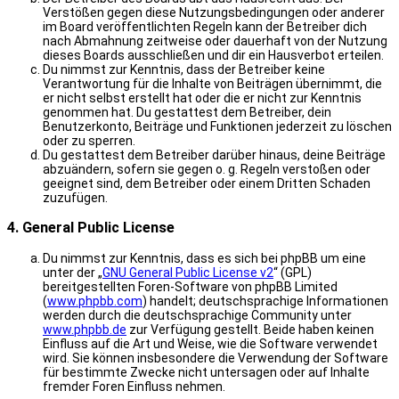
Verstößen gegen diese Nutzungsbedingungen oder anderer
im Board veröffentlichten Regeln kann der Betreiber dich
nach Abmahnung zeitweise oder dauerhaft von der Nutzung
dieses Boards ausschließen und dir ein Hausverbot erteilen.
Du nimmst zur Kenntnis, dass der Betreiber keine
Verantwortung für die Inhalte von Beiträgen übernimmt, die
er nicht selbst erstellt hat oder die er nicht zur Kenntnis
genommen hat. Du gestattest dem Betreiber, dein
Benutzerkonto, Beiträge und Funktionen jederzeit zu löschen
oder zu sperren.
Du gestattest dem Betreiber darüber hinaus, deine Beiträge
abzuändern, sofern sie gegen o. g. Regeln verstoßen oder
geeignet sind, dem Betreiber oder einem Dritten Schaden
zuzufügen.
4. General Public License
Du nimmst zur Kenntnis, dass es sich bei phpBB um eine
unter der „
GNU General Public License v2
“ (GPL)
bereitgestellten Foren-Software von phpBB Limited
(
www.phpbb.com
) handelt; deutschsprachige Informationen
werden durch die deutschsprachige Community unter
www.phpbb.de
zur Verfügung gestellt. Beide haben keinen
Einfluss auf die Art und Weise, wie die Software verwendet
wird. Sie können insbesondere die Verwendung der Software
für bestimmte Zwecke nicht untersagen oder auf Inhalte
fremder Foren Einfluss nehmen.