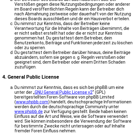
Verstößen gegen diese Nutzungsbedingungen oder anderer
im Board veröffentlichten Regeln kann der Betreiber dich
nach Abmahnung zeitweise oder dauerhaft von der Nutzung
dieses Boards ausschließen und dir ein Hausverbot erteilen.
Du nimmst zur Kenntnis, dass der Betreiber keine
Verantwortung für die Inhalte von Beiträgen übernimmt, die
er nicht selbst erstellt hat oder die er nicht zur Kenntnis
genommen hat. Du gestattest dem Betreiber, dein
Benutzerkonto, Beiträge und Funktionen jederzeit zu löschen
oder zu sperren.
Du gestattest dem Betreiber darüber hinaus, deine Beiträge
abzuändern, sofern sie gegen o. g. Regeln verstoßen oder
geeignet sind, dem Betreiber oder einem Dritten Schaden
zuzufügen.
4. General Public License
Du nimmst zur Kenntnis, dass es sich bei phpBB um eine
unter der „
GNU General Public License v2
“ (GPL)
bereitgestellten Foren-Software von phpBB Limited
(
www.phpbb.com
) handelt; deutschsprachige Informationen
werden durch die deutschsprachige Community unter
www.phpbb.de
zur Verfügung gestellt. Beide haben keinen
Einfluss auf die Art und Weise, wie die Software verwendet
wird. Sie können insbesondere die Verwendung der Software
für bestimmte Zwecke nicht untersagen oder auf Inhalte
fremder Foren Einfluss nehmen.