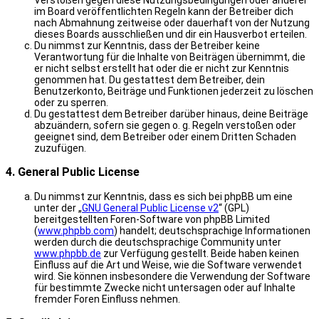
Verstößen gegen diese Nutzungsbedingungen oder anderer
im Board veröffentlichten Regeln kann der Betreiber dich
nach Abmahnung zeitweise oder dauerhaft von der Nutzung
dieses Boards ausschließen und dir ein Hausverbot erteilen.
Du nimmst zur Kenntnis, dass der Betreiber keine
Verantwortung für die Inhalte von Beiträgen übernimmt, die
er nicht selbst erstellt hat oder die er nicht zur Kenntnis
genommen hat. Du gestattest dem Betreiber, dein
Benutzerkonto, Beiträge und Funktionen jederzeit zu löschen
oder zu sperren.
Du gestattest dem Betreiber darüber hinaus, deine Beiträge
abzuändern, sofern sie gegen o. g. Regeln verstoßen oder
geeignet sind, dem Betreiber oder einem Dritten Schaden
zuzufügen.
4. General Public License
Du nimmst zur Kenntnis, dass es sich bei phpBB um eine
unter der „
GNU General Public License v2
“ (GPL)
bereitgestellten Foren-Software von phpBB Limited
(
www.phpbb.com
) handelt; deutschsprachige Informationen
werden durch die deutschsprachige Community unter
www.phpbb.de
zur Verfügung gestellt. Beide haben keinen
Einfluss auf die Art und Weise, wie die Software verwendet
wird. Sie können insbesondere die Verwendung der Software
für bestimmte Zwecke nicht untersagen oder auf Inhalte
fremder Foren Einfluss nehmen.