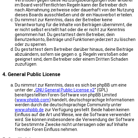
Verstößen gegen diese Nutzungsbedingungen oder anderer
im Board veröffentlichten Regeln kann der Betreiber dich
nach Abmahnung zeitweise oder dauerhaft von der Nutzung
dieses Boards ausschließen und dir ein Hausverbot erteilen.
Du nimmst zur Kenntnis, dass der Betreiber keine
Verantwortung für die Inhalte von Beiträgen übernimmt, die
er nicht selbst erstellt hat oder die er nicht zur Kenntnis
genommen hat. Du gestattest dem Betreiber, dein
Benutzerkonto, Beiträge und Funktionen jederzeit zu löschen
oder zu sperren.
Du gestattest dem Betreiber darüber hinaus, deine Beiträge
abzuändern, sofern sie gegen o. g. Regeln verstoßen oder
geeignet sind, dem Betreiber oder einem Dritten Schaden
zuzufügen.
4. General Public License
Du nimmst zur Kenntnis, dass es sich bei phpBB um eine
unter der „
GNU General Public License v2
“ (GPL)
bereitgestellten Foren-Software von phpBB Limited
(
www.phpbb.com
) handelt; deutschsprachige Informationen
werden durch die deutschsprachige Community unter
www.phpbb.de
zur Verfügung gestellt. Beide haben keinen
Einfluss auf die Art und Weise, wie die Software verwendet
wird. Sie können insbesondere die Verwendung der Software
für bestimmte Zwecke nicht untersagen oder auf Inhalte
fremder Foren Einfluss nehmen.