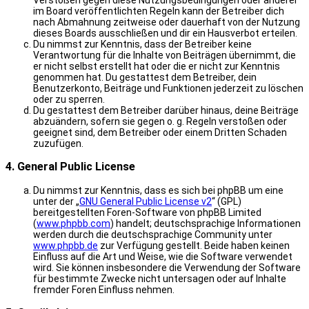
Verstößen gegen diese Nutzungsbedingungen oder anderer
im Board veröffentlichten Regeln kann der Betreiber dich
nach Abmahnung zeitweise oder dauerhaft von der Nutzung
dieses Boards ausschließen und dir ein Hausverbot erteilen.
Du nimmst zur Kenntnis, dass der Betreiber keine
Verantwortung für die Inhalte von Beiträgen übernimmt, die
er nicht selbst erstellt hat oder die er nicht zur Kenntnis
genommen hat. Du gestattest dem Betreiber, dein
Benutzerkonto, Beiträge und Funktionen jederzeit zu löschen
oder zu sperren.
Du gestattest dem Betreiber darüber hinaus, deine Beiträge
abzuändern, sofern sie gegen o. g. Regeln verstoßen oder
geeignet sind, dem Betreiber oder einem Dritten Schaden
zuzufügen.
4. General Public License
Du nimmst zur Kenntnis, dass es sich bei phpBB um eine
unter der „
GNU General Public License v2
“ (GPL)
bereitgestellten Foren-Software von phpBB Limited
(
www.phpbb.com
) handelt; deutschsprachige Informationen
werden durch die deutschsprachige Community unter
www.phpbb.de
zur Verfügung gestellt. Beide haben keinen
Einfluss auf die Art und Weise, wie die Software verwendet
wird. Sie können insbesondere die Verwendung der Software
für bestimmte Zwecke nicht untersagen oder auf Inhalte
fremder Foren Einfluss nehmen.