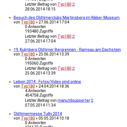
Letzter Beitrag
von
Typ180
28.06.2014 18:15
Besuch des Oldtimerclubs Martinsberg im Kikker-Museum
von
Typ180
»
27.06.2014 17:04
0
Antworten
193480
Zugriffe
Letzter Beitrag
von
Typ180
27.06.2014 17:04
19. Kulmberg Oldtimer Bergrennen - Ramsau am Dachstein
von
Typ180
»
25.06.2014 13:39
0
Antworten
195060
Zugriffe
Letzter Beitrag
von
Typ180
25.06.2014 13:39
Leiben 2014 - Fotos/Video sind online
von
Typ180
»
24.04.2014 18:36
4
Antworten
454758
Zugriffe
Letzter Beitrag
von
manutdsupporter
07.05.2014 11:34
Oldtimermesse Tulln 2014
von
Typ180
»
05.05.2014 10:18
0
Antworten