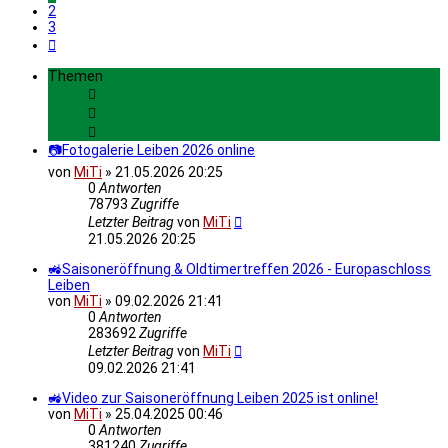
2
3
Nächste
Themen
📷Fotogalerie Leiben 2026 online
von
MiTi
»
21.05.2026 20:25
0
Antworten
78793
Zugriffe
Letzter Beitrag
von
MiTi
21.05.2026 20:25
🚜Saisoneröffnung & Oldtimertreffen 2026 - Europaschloss
Leiben
von
MiTi
»
09.02.2026 21:41
0
Antworten
283692
Zugriffe
Letzter Beitrag
von
MiTi
09.02.2026 21:41
🚜Video zur Saisoneröffnung Leiben 2025 ist online!
von
MiTi
»
25.04.2025 00:46
0
Antworten
381240
Zugriffe