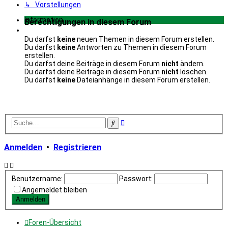
↳ Vorstellungen
Information
Berechtigungen in diesem Forum
Du darfst
keine
neuen Themen in diesem Forum erstellen.
Du darfst
keine
Antworten zu Themen in diesem Forum
erstellen.
Du darfst deine Beiträge in diesem Forum
nicht
ändern.
Du darfst deine Beiträge in diesem Forum
nicht
löschen.
Du darfst
keine
Dateianhänge in diesem Forum erstellen.
Erweiterte
Suche
Suche
Anmelden
•
Registrieren
Benutzername:
Passwort:
Angemeldet bleiben
Foren-Übersicht