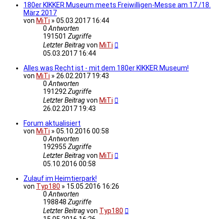
180er KIKKER Museum meets Freiwilligen-Messe am 17./18.
März 2017
von
MiTi
»
05.03.2017 16:44
0
Antworten
191501
Zugriffe
Letzter Beitrag
von
MiTi
05.03.2017 16:44
Alles was Recht ist - mit dem 180er KIKKER Museum!
von
MiTi
»
26.02.2017 19:43
0
Antworten
191292
Zugriffe
Letzter Beitrag
von
MiTi
26.02.2017 19:43
Forum aktualisiert
von
MiTi
»
05.10.2016 00:58
0
Antworten
192955
Zugriffe
Letzter Beitrag
von
MiTi
05.10.2016 00:58
Zulauf im Heimtierpark!
von
Typ180
»
15.05.2016 16:26
0
Antworten
198848
Zugriffe
Letzter Beitrag
von
Typ180