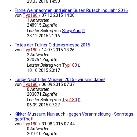
28.03.2016 14:50
Frohe Weihnachten und einen Guten Rutsch ins Jahr 2016
von
Typ180
»
07.12.2015 14:00
1
Antworten
248915
Zugriffe
Letzter Beitrag
von
SteyrAndi
28.12.2015 21:16
Fotos der Tullner Oldtimermesse 2015
von
Typ180
»
14.07.2015 13:26
2
Antworten
320754
Zugriffe
Letzter Beitrag
von
Typ180
10.10.2015 20:17
Lange Nacht der Museen 2015 - wir sind dabei!
von
Typ180
»
06.09.2015 07:37
0
Antworten
203071
Zugriffe
Letzter Beitrag
von
Typ180
06.09.2015 07:37
Kikker-Museum: Nun auch - gegen Voranmeldung - Sonntags
geöffnet!
von
Typ180
»
31.08.2015 07:44
0
Antworten
201010
Zugriffe