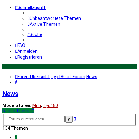
Schnellzugriff
Unbeantwortete Themen
Aktive Themen
Suche
FAQ
Anmelden
Registrieren
Foren-Übersicht
Typ180.at-Forum
News
Suche
News
Moderatoren:
MiTi
,
Typ180
Neues Thema
Erweiterte
Suche
Suche
134 Themen
1