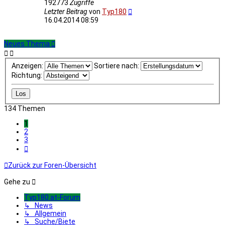
192773
Zugriffe
Letzter Beitrag
von
Typ180
16.04.2014 08:59
Neues Thema
Anzeigen:
Sortiere nach:
Richtung:
134 Themen
1
2
3
Nächste
Zurück zur Foren-Übersicht
Gehe zu
Typ180.at-Forum
↳ News
↳ Allgemein
↳ Suche/Biete