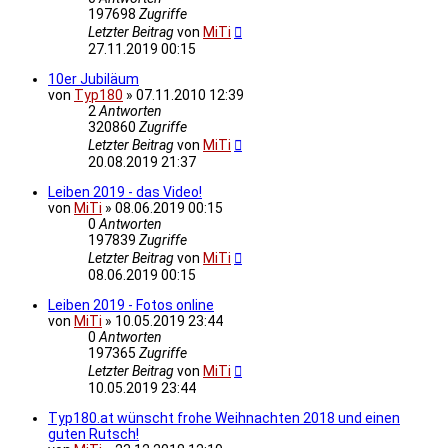
197698
Zugriffe
Letzter Beitrag
von
MiTi
27.11.2019 00:15
10er Jubiläum
von
Typ180
»
07.11.2010 12:39
2
Antworten
320860
Zugriffe
Letzter Beitrag
von
MiTi
20.08.2019 21:37
Leiben 2019 - das Video!
von
MiTi
»
08.06.2019 00:15
0
Antworten
197839
Zugriffe
Letzter Beitrag
von
MiTi
08.06.2019 00:15
Leiben 2019 - Fotos online
von
MiTi
»
10.05.2019 23:44
0
Antworten
197365
Zugriffe
Letzter Beitrag
von
MiTi
10.05.2019 23:44
Typ180.at wünscht frohe Weihnachten 2018 und einen
guten Rutsch!