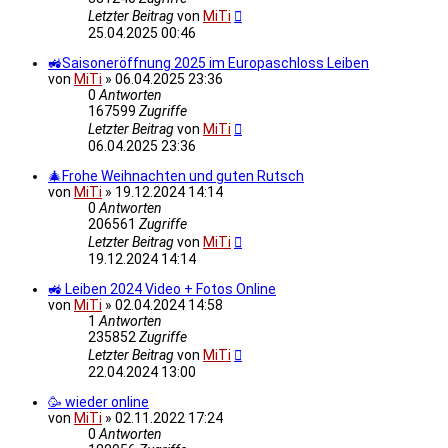
Letzter Beitrag
von
MiTi
25.04.2025 00:46
🚜Saisoneröffnung 2025 im Europaschloss Leiben
von
MiTi
»
06.04.2025 23:36
0
Antworten
167599
Zugriffe
Letzter Beitrag
von
MiTi
06.04.2025 23:36
🎄Frohe Weihnachten und guten Rutsch
von
MiTi
»
19.12.2024 14:14
0
Antworten
206561
Zugriffe
Letzter Beitrag
von
MiTi
19.12.2024 14:14
🚜 Leiben 2024 Video + Fotos Online
von
MiTi
»
02.04.2024 14:58
1
Antworten
235852
Zugriffe
Letzter Beitrag
von
MiTi
22.04.2024 13:00
🥳 wieder online
von
MiTi
»
02.11.2022 17:24
0
Antworten