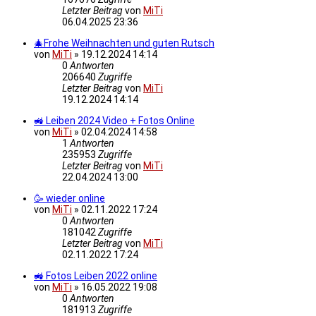
Letzter Beitrag
von
MiTi
06.04.2025 23:36
🎄Frohe Weihnachten und guten Rutsch
von
MiTi
»
19.12.2024 14:14
0
Antworten
206640
Zugriffe
Letzter Beitrag
von
MiTi
19.12.2024 14:14
🚜 Leiben 2024 Video + Fotos Online
von
MiTi
»
02.04.2024 14:58
1
Antworten
235953
Zugriffe
Letzter Beitrag
von
MiTi
22.04.2024 13:00
🥳 wieder online
von
MiTi
»
02.11.2022 17:24
0
Antworten
181042
Zugriffe
Letzter Beitrag
von
MiTi
02.11.2022 17:24
🚜 Fotos Leiben 2022 online
von
MiTi
»
16.05.2022 19:08
0
Antworten
181913
Zugriffe