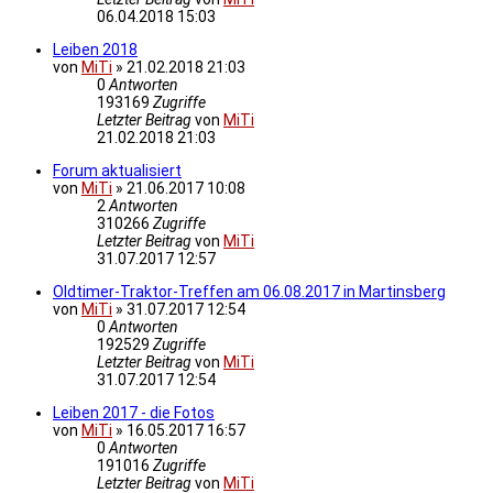
06.04.2018 15:03
Leiben 2018
von
MiTi
»
21.02.2018 21:03
0
Antworten
193169
Zugriffe
Letzter Beitrag
von
MiTi
21.02.2018 21:03
Forum aktualisiert
von
MiTi
»
21.06.2017 10:08
2
Antworten
310266
Zugriffe
Letzter Beitrag
von
MiTi
31.07.2017 12:57
Oldtimer-Traktor-Treffen am 06.08.2017 in Martinsberg
von
MiTi
»
31.07.2017 12:54
0
Antworten
192529
Zugriffe
Letzter Beitrag
von
MiTi
31.07.2017 12:54
Leiben 2017 - die Fotos
von
MiTi
»
16.05.2017 16:57
0
Antworten
191016
Zugriffe
Letzter Beitrag
von
MiTi