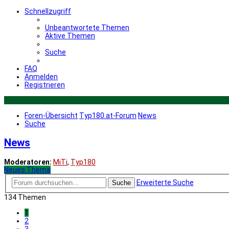
Schnellzugriff
Unbeantwortete Themen
Aktive Themen
Suche
FAQ
Anmelden
Registrieren
Foren-Übersicht
Typ180.at-Forum
News
Suche
News
Moderatoren:
MiTi
,
Typ180
Neues Thema
Erweiterte Suche
Suche
134 Themen
1
2