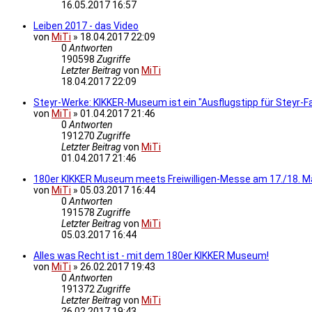
16.05.2017 16:57
Leiben 2017 - das Video
von
MiTi
»
18.04.2017 22:09
0
Antworten
190598
Zugriffe
Letzter Beitrag
von
MiTi
18.04.2017 22:09
Steyr-Werke: KIKKER-Museum ist ein "Ausflugstipp für Steyr-F
von
MiTi
»
01.04.2017 21:46
0
Antworten
191270
Zugriffe
Letzter Beitrag
von
MiTi
01.04.2017 21:46
180er KIKKER Museum meets Freiwilligen-Messe am 17./18. M
von
MiTi
»
05.03.2017 16:44
0
Antworten
191578
Zugriffe
Letzter Beitrag
von
MiTi
05.03.2017 16:44
Alles was Recht ist - mit dem 180er KIKKER Museum!
von
MiTi
»
26.02.2017 19:43
0
Antworten
191372
Zugriffe
Letzter Beitrag
von
MiTi
26.02.2017 19:43