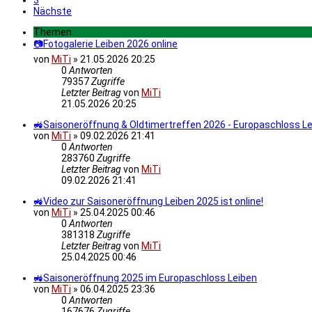
3
Nächste
Themen
📷Fotogalerie Leiben 2026 online
von
MiTi
»
21.05.2026 20:25
0
Antworten
79357
Zugriffe
Letzter Beitrag
von
MiTi
21.05.2026 20:25
🚜Saisoneröffnung & Oldtimertreffen 2026 - Europaschloss L
von
MiTi
»
09.02.2026 21:41
0
Antworten
283760
Zugriffe
Letzter Beitrag
von
MiTi
09.02.2026 21:41
🚜Video zur Saisoneröffnung Leiben 2025 ist online!
von
MiTi
»
25.04.2025 00:46
0
Antworten
381318
Zugriffe
Letzter Beitrag
von
MiTi
25.04.2025 00:46
🚜Saisoneröffnung 2025 im Europaschloss Leiben
von
MiTi
»
06.04.2025 23:36
0
Antworten
167676
Zugriffe