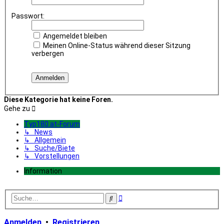
Passwort:
Angemeldet bleiben
Meinen Online-Status während dieser Sitzung
verbergen
Diese Kategorie hat keine Foren.
Gehe zu
Typ180.at-Forum
↳ News
↳ Allgemein
↳ Suche/Biete
↳ Vorstellungen
Information
Erweiterte
Suche
Suche
Anmelden
•
Registrieren