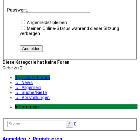
Passwort:
Angemeldet bleiben
Meinen Online-Status während dieser Sitzung
verbergen
Diese Kategorie hat keine Foren.
Gehe zu
Typ180.at-Forum
↳ News
↳ Allgemein
↳ Suche/Biete
↳ Vorstellungen
Information
Erweiterte
Suche
Suche
Anmelden
•
Registrieren