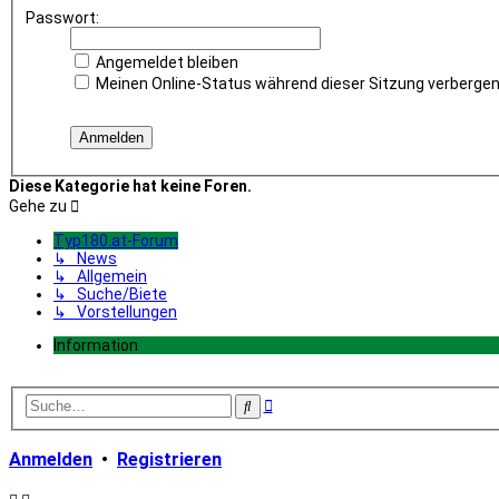
Passwort:
Angemeldet bleiben
Meinen Online-Status während dieser Sitzung verberge
Diese Kategorie hat keine Foren.
Gehe zu
Typ180.at-Forum
↳ News
↳ Allgemein
↳ Suche/Biete
↳ Vorstellungen
Information
Erweiterte
Suche
Suche
Anmelden
•
Registrieren