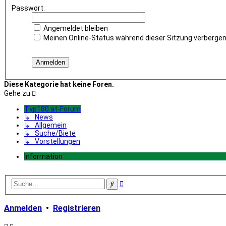
Passwort:
Angemeldet bleiben
Meinen Online-Status während dieser Sitzung verberge
Diese Kategorie hat keine Foren.
Gehe zu
Typ180.at-Forum
↳ News
↳ Allgemein
↳ Suche/Biete
↳ Vorstellungen
Information
Erweiterte
Suche
Suche
Anmelden
•
Registrieren