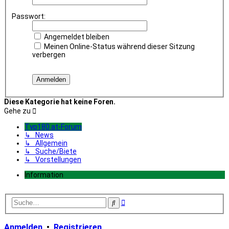
Passwort:
Angemeldet bleiben
Meinen Online-Status während dieser Sitzung
verbergen
Diese Kategorie hat keine Foren.
Gehe zu
Typ180.at-Forum
↳ News
↳ Allgemein
↳ Suche/Biete
↳ Vorstellungen
Information
Erweiterte
Suche
Suche
Anmelden
•
Registrieren