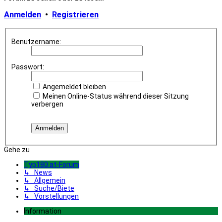
Anmelden
•
Registrieren
Benutzername:
Passwort:
Angemeldet bleiben
Meinen Online-Status während dieser Sitzung
verbergen
Gehe zu
Typ180.at-Forum
↳ News
↳ Allgemein
↳ Suche/Biete
↳ Vorstellungen
Information