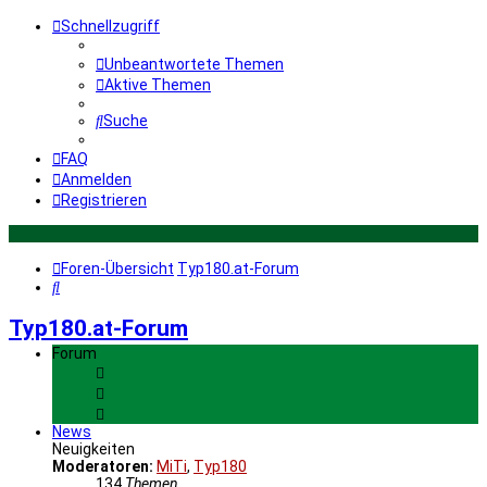
Schnellzugriff
Unbeantwortete Themen
Aktive Themen
Suche
FAQ
Anmelden
Registrieren
Foren-Übersicht
Typ180.at-Forum
Suche
Typ180.at-Forum
Forum
News
Neuigkeiten
Moderatoren:
MiTi
,
Typ180
134
Themen