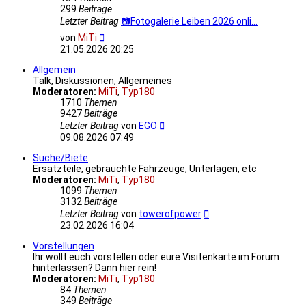
299
Beiträge
Letzter Beitrag
📷Fotogalerie Leiben 2026 onli…
Neuester
von
MiTi
Beitrag
21.05.2026 20:25
Allgemein
Talk, Diskussionen, Allgemeines
Moderatoren:
MiTi
,
Typ180
1710
Themen
9427
Beiträge
Neuester
Letzter Beitrag
von
EGO
Beitrag
09.08.2026 07:49
Suche/Biete
Ersatzteile, gebrauchte Fahrzeuge, Unterlagen, etc
Moderatoren:
MiTi
,
Typ180
1099
Themen
3132
Beiträge
Neuester
Letzter Beitrag
von
towerofpower
Beitrag
23.02.2026 16:04
Vorstellungen
Ihr wollt euch vorstellen oder eure Visitenkarte im Forum
hinterlassen? Dann hier rein!
Moderatoren:
MiTi
,
Typ180
84
Themen
349
Beiträge