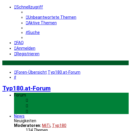
Schnellzugriff
Unbeantwortete Themen
Aktive Themen
Suche
FAQ
Anmelden
Registrieren
Foren-Übersicht
Typ180.at-Forum
Suche
Typ180.at-Forum
Forum
News
Neuigkeiten
Moderatoren:
MiTi
,
Typ180
134
Themen