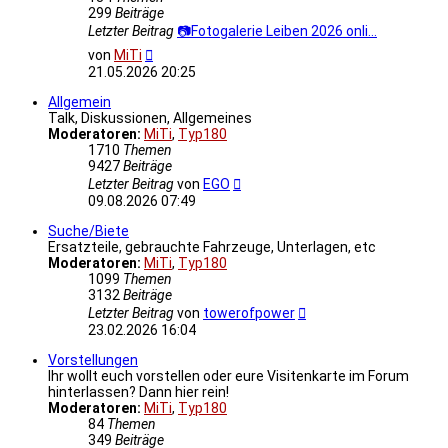
299
Beiträge
Letzter Beitrag
📷Fotogalerie Leiben 2026 onli…
Neuester
von
MiTi
Beitrag
21.05.2026 20:25
Allgemein
Talk, Diskussionen, Allgemeines
Moderatoren:
MiTi
,
Typ180
1710
Themen
9427
Beiträge
Neuester
Letzter Beitrag
von
EGO
Beitrag
09.08.2026 07:49
Suche/Biete
Ersatzteile, gebrauchte Fahrzeuge, Unterlagen, etc
Moderatoren:
MiTi
,
Typ180
1099
Themen
3132
Beiträge
Neuester
Letzter Beitrag
von
towerofpower
Beitrag
23.02.2026 16:04
Vorstellungen
Ihr wollt euch vorstellen oder eure Visitenkarte im Forum
hinterlassen? Dann hier rein!
Moderatoren:
MiTi
,
Typ180
84
Themen
349
Beiträge