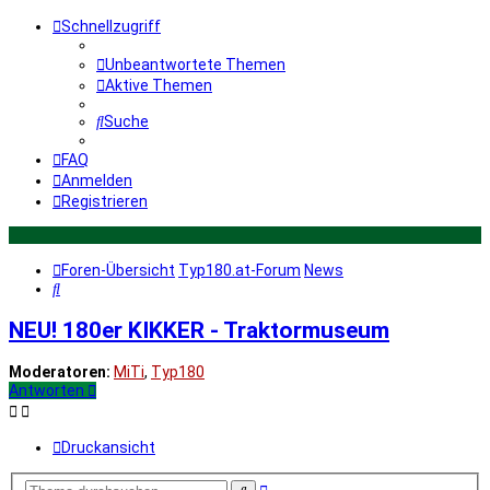
Schnellzugriff
Unbeantwortete Themen
Aktive Themen
Suche
FAQ
Anmelden
Registrieren
Foren-Übersicht
Typ180.at-Forum
News
Suche
NEU! 180er KIKKER - Traktormuseum
Moderatoren:
MiTi
,
Typ180
Antworten
Druckansicht
Erweiterte