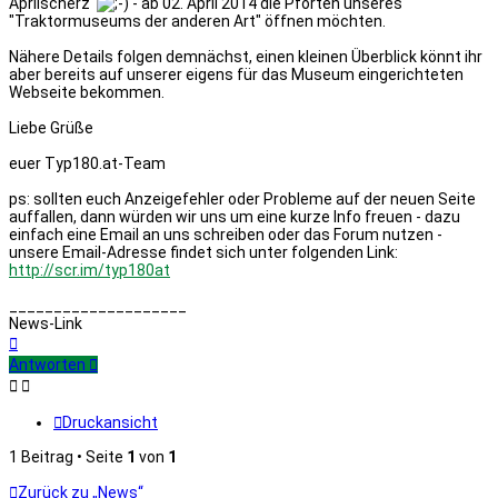
Aprilscherz
- ab 02. April 2014 die Pforten unseres
"Traktormuseums der anderen Art" öffnen möchten.
Nähere Details folgen demnächst, einen kleinen Überblick könnt ihr
aber bereits auf unserer eigens für das Museum eingerichteten
Webseite bekommen.
Liebe Grüße
euer Typ180.at-Team
ps: sollten euch Anzeigefehler oder Probleme auf der neuen Seite
auffallen, dann würden wir uns um eine kurze Info freuen - dazu
einfach eine Email an uns schreiben oder das Forum nutzen -
unsere Email-Adresse findet sich unter folgenden Link:
http://scr.im/typ180at
____________________
News-Link
Nach
oben
Antworten
Druckansicht
1 Beitrag • Seite
1
von
1
Zurück zu „News“