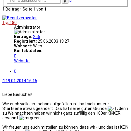
Suche
Suche
1 Beitrag • Seite
1
von
1
Typ180
Administrator
Beiträge:
256
Registriert:
25.06.2003 18:27
Wohnort:
Wien
Kontaktdaten:
Kontaktdaten
von
Website
Typ180
Zitat
19.01.2014 16:16
Liebe Besucher!
Wie euch vielleicht schon aufgefallen ist, hat sich unsere
Startseite etwas geändert. Das hat seine guten Gründe
, denn
zu Weihnachten haben wir nicht ganz zufällig den 180er KIKKER
erwähnt
Wir freuen uns euch mitteilen zu können, dass wir - und das ist KEIN