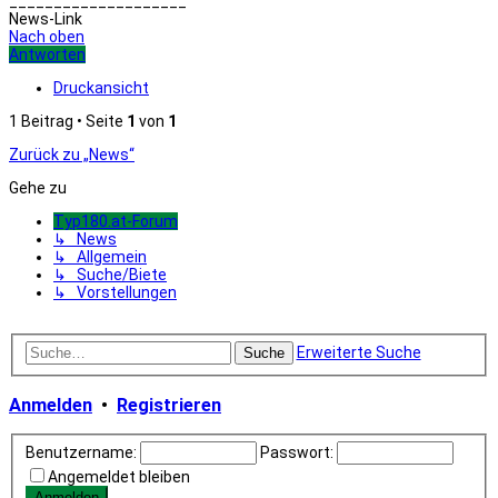
____________________
News-Link
Nach oben
Antworten
Druckansicht
1 Beitrag • Seite
1
von
1
Zurück zu „News“
Gehe zu
Typ180.at-Forum
↳ News
↳ Allgemein
↳ Suche/Biete
↳ Vorstellungen
Erweiterte Suche
Suche
Anmelden
•
Registrieren
Benutzername:
Passwort:
Angemeldet bleiben