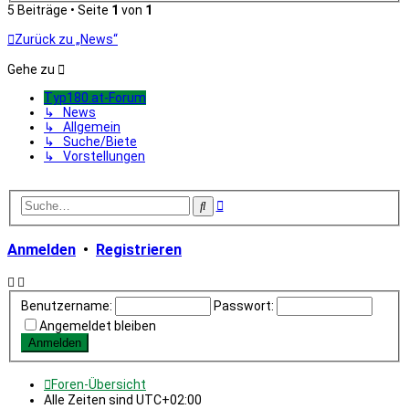
5 Beiträge • Seite
1
von
1
Zurück zu „News“
Gehe zu
Typ180.at-Forum
↳ News
↳ Allgemein
↳ Suche/Biete
↳ Vorstellungen
Erweiterte
Suche
Suche
Anmelden
•
Registrieren
Benutzername:
Passwort:
Angemeldet bleiben
Foren-Übersicht
Alle Zeiten sind
UTC+02:00