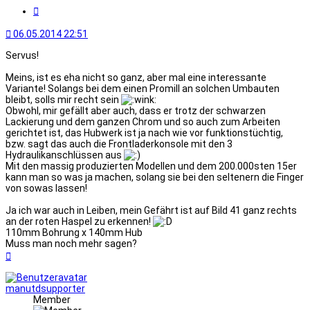
Zitat
06.05.2014 22:51
Servus!
Meins, ist es eha nicht so ganz, aber mal eine interessante
Variante! Solangs bei dem einen Promill an solchen Umbauten
bleibt, solls mir recht sein
Obwohl, mir gefällt aber auch, dass er trotz der schwarzen
Lackierung und dem ganzen Chrom und so auch zum Arbeiten
gerichtet ist, das Hubwerk ist ja nach wie vor funktionstüchtig,
bzw. sagt das auch die Frontladerkonsole mit den 3
Hydraulikanschlüssen aus
Mit den massig produzierten Modellen und dem 200.000sten 15er
kann man so was ja machen, solang sie bei den seltenern die Finger
von sowas lassen!
Ja ich war auch in Leiben, mein Gefährt ist auf Bild 41 ganz rechts
an der roten Haspel zu erkennen!
110mm Bohrung x 140mm Hub
Muss man noch mehr sagen?
Nach
oben
manutdsupporter
Member