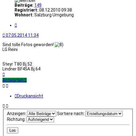
Beiträge:
149
Registriert:
08.12.2010 09:38
Wohnort:
Salzburg Umgebung
Zitat
07.05.2014 11:34
Sind tolle Fotos geworden!
LG Reini
Steyr T80 Bj.52
Lindner BF45A Bj.64
Nach
oben
Antworten
Druckansicht
Anzeigen:
Sortiere nach:
Richtung: