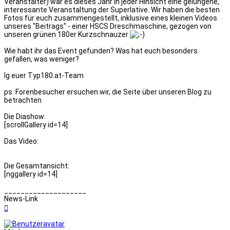
Veranstalter) war es dieses Jahr in jeder Hinsicht eine gelungene,
interessante Veranstaltung der Superlative. Wir haben die besten
Fotos für euch zusammengestellt, inklusive eines kleinen Videos
unseres "Beitrags" - einer HSCS Dreschmaschine, gezogen von
unseren grünen 180er Kurzschnauzer
Wie habt ihr das Event gefunden? Was hat euch besonders
gefallen, was weniger?
lg euer Typ180.at-Team
ps: Forenbesucher ersuchen wir, die Seite über unseren Blog zu
betrachten
Die Diashow:
[scrollGallery id=14]
Das Video:
Die Gesamtansicht:
[nggallery id=14]
____________________
News-Link
Nach
oben