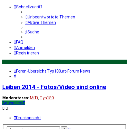
Schnellzugriff
Unbeantwortete Themen
Aktive Themen
Suche
FAQ
Anmelden
Registrieren
Foren-Übersicht
Typ180.at-Forum
News
Suche
Leiben 2014 - Fotos/Video sind online
Moderatoren:
MiTi
,
Typ180
Antworten
Druckansicht
Erweiterte