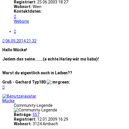
Registriert:
25.06.2003 18:27
Wohnort:
Wien
Kontaktdaten:
Kontaktdaten
von
Website
Typ180
Zitat
06.05.2014 21:32
Hallo Mücke!
Jedem das seine.......(a echte Harley wär ma liaba)!
Warst du eigentlich auch in Leiben??
Gruß - Gerhard Typ180
Nach
oben
Mücke
Community-Legende
Beiträge:
557
Registriert:
12.01.2009 16:29
Wohnort:
3124 Ambach