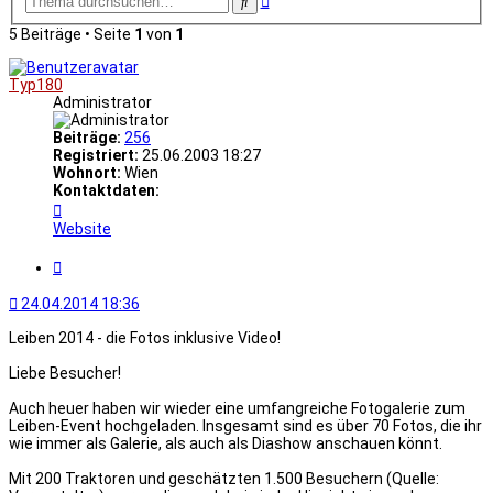
Suche
Suche
5 Beiträge • Seite
1
von
1
Typ180
Administrator
Beiträge:
256
Registriert:
25.06.2003 18:27
Wohnort:
Wien
Kontaktdaten:
Kontaktdaten
von
Website
Typ180
Zitat
24.04.2014 18:36
Leiben 2014 - die Fotos inklusive Video!
Liebe Besucher!
Auch heuer haben wir wieder eine umfangreiche Fotogalerie zum
Leiben-Event hochgeladen. Insgesamt sind es über 70 Fotos, die ihr
wie immer als Galerie, als auch als Diashow anschauen könnt.
Mit 200 Traktoren und geschätzten 1.500 Besuchern (Quelle: