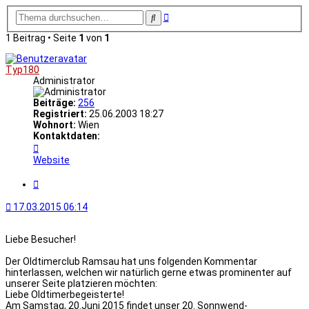
Erweiterte
Suche
Suche
1 Beitrag • Seite
1
von
1
Typ180
Administrator
Beiträge:
256
Registriert:
25.06.2003 18:27
Wohnort:
Wien
Kontaktdaten:
Kontaktdaten
von
Website
Typ180
Zitat
17.03.2015 06:14
Liebe Besucher!
Der Oldtimerclub Ramsau hat uns folgenden Kommentar
hinterlassen, welchen wir natürlich gerne etwas prominenter auf
unserer Seite platzieren möchten:
Liebe Oldtimerbegeisterte!
Am Samstag, 20.Juni 2015 findet unser 20. Sonnwend-