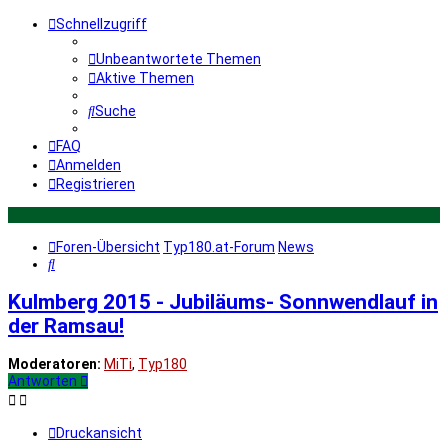
Schnellzugriff
Unbeantwortete Themen
Aktive Themen
Suche
FAQ
Anmelden
Registrieren
Foren-Übersicht
Typ180.at-Forum
News
Suche
Kulmberg 2015 - Jubiläums- Sonnwendlauf in
der Ramsau!
Moderatoren:
MiTi
,
Typ180
Antworten
Druckansicht