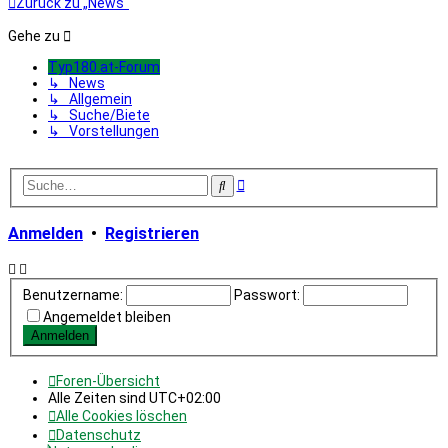
Zurück zu „News“
Gehe zu
Typ180.at-Forum
↳ News
↳ Allgemein
↳ Suche/Biete
↳ Vorstellungen
Erweiterte
Suche
Suche
Anmelden
•
Registrieren
Benutzername:
Passwort:
Angemeldet bleiben
Foren-Übersicht
Alle Zeiten sind
UTC+02:00
Alle Cookies löschen
Datenschutz