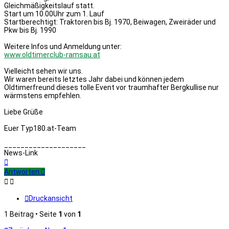
Gleichmäßigkeitslauf statt.
Start um 10.00Uhr zum 1. Lauf
Startberechtigt: Traktoren bis Bj. 1970, Beiwagen, Zweiräder und
Pkw bis Bj. 1990
Weitere Infos und Anmeldung unter:
www.oldtimerclub-ramsau.at
Vielleicht sehen wir uns.
Wir waren bereits letztes Jahr dabei und können jedem
Oldtimerfreund dieses tolle Event vor traumhafter Bergkullise nur
wärmstens empfehlen.
Liebe Grüße
Euer Typ180.at-Team
____________________
News-Link
Nach
oben
Antworten
Druckansicht
1 Beitrag • Seite
1
von
1