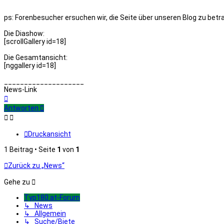
ps: Forenbesucher ersuchen wir, die Seite über unseren Blog zu bet
Die Diashow:
[scrollGallery id=18]
Die Gesamtansicht:
[nggallery id=18]
____________________
News-Link
Nach
oben
Antworten
Druckansicht
1 Beitrag • Seite
1
von
1
Zurück zu „News“
Gehe zu
Typ180.at-Forum
↳ News
↳ Allgemein
↳ Suche/Biete