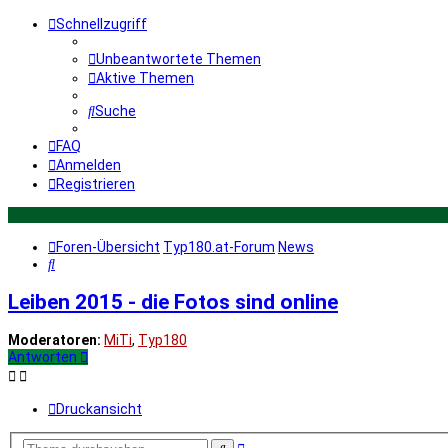
Schnellzugriff
Unbeantwortete Themen
Aktive Themen
Suche
FAQ
Anmelden
Registrieren
Foren-Übersicht
Typ180.at-Forum
News
Suche
Leiben 2015 - die Fotos sind online
Moderatoren:
MiTi
,
Typ180
Antworten
Druckansicht
Erweiterte