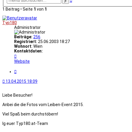
Suche
Suche
1 Beitrag • Seite
1
von
1
Typ180
Administrator
Beiträge:
256
Registriert:
25.06.2003 18:27
Wohnort:
Wien
Kontaktdaten:
Kontaktdaten
von
Website
Typ180
Zitat
13.04.2015 18:09
Liebe Besucher!
Anbei die die Fotos vom Leiben-Event 2015.
Viel Spaß beim durchstöbern!
lg euer Typ180.at-Team