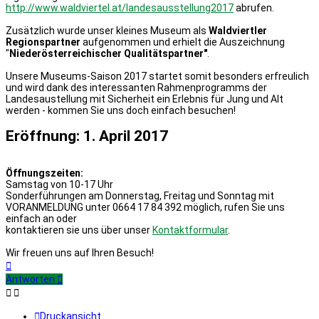
http://www.waldviertel.at/landesausstellung2017
abrufen.
Zusätzlich wurde unser kleines Museum als
Waldviertler
Regionspartner
aufgenommen und erhielt die Auszeichnung
"
Niederösterreichischer Qualitätspartner"
.
Unsere Museums-Saison 2017 startet somit besonders erfreulich
und wird dank des interessanten Rahmenprogramms der
Landesaustellung mit Sicherheit ein Erlebnis für Jung und Alt
werden - kommen Sie uns doch einfach besuchen!
Eröffnung: 1. April 2017
Öffnungszeiten:
Samstag von 10-17 Uhr
Sonderführungen am Donnerstag, Freitag und Sonntag mit
VORANMELDUNG unter 0664 17 84 392 möglich, rufen Sie uns
einfach an oder
kontaktieren sie uns über unser
Kontaktformular
.
Wir freuen uns auf Ihren Besuch!
Nach
oben
Antworten
Druckansicht