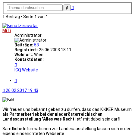
Erweiterte
Suche
Suche
1 Beitrag • Seite
1
von
1
MiTi
Administrator
Beiträge:
58
Registriert:
25.06.2003 18:11
Wohnort:
Wien
Kontaktdaten:
Kontaktdaten
von
ICQ
Website
MiTi
Zitat
26.02.2017 19:43
Wir freuen uns bekannt geben zu dürfen, dass das KIKKER Museum
als Partnerbetrieb bei der niederösterreichischen
Landesausstellung "Alles was Recht ist"
mit dabei sein darf!
Sämtliche Informationen zur Landesausstellung lassen sich in der
eigens eingerichteten Webseite