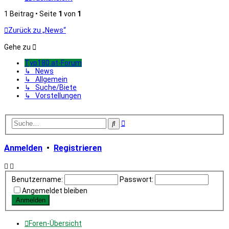
1 Beitrag • Seite
1
von
1
Zurück zu „News“
Gehe zu
Typ180.at-Forum
↳ News
↳ Allgemein
↳ Suche/Biete
↳ Vorstellungen
Erweiterte
Suche
Suche
Anmelden
•
Registrieren
Benutzername:
Passwort:
Angemeldet bleiben
Foren-Übersicht