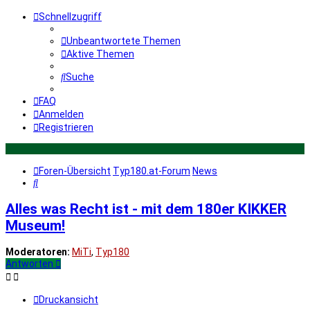
Schnellzugriff
Unbeantwortete Themen
Aktive Themen
Suche
FAQ
Anmelden
Registrieren
Foren-Übersicht
Typ180.at-Forum
News
Suche
Alles was Recht ist - mit dem 180er KIKKER
Museum!
Moderatoren:
MiTi
,
Typ180
Antworten
Druckansicht