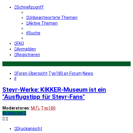
Schnellzugriff
Unbeantwortete Themen
Aktive Themen
Suche
FAQ
Anmelden
Registrieren
Foren-Übersicht
Typ180.at-Forum
News
Suche
Steyr-Werke: KIKKER-Museum ist ein
"Ausflugstipp für Steyr-Fans"
Moderatoren:
MiTi
,
Typ180
Antworten
Druckansicht