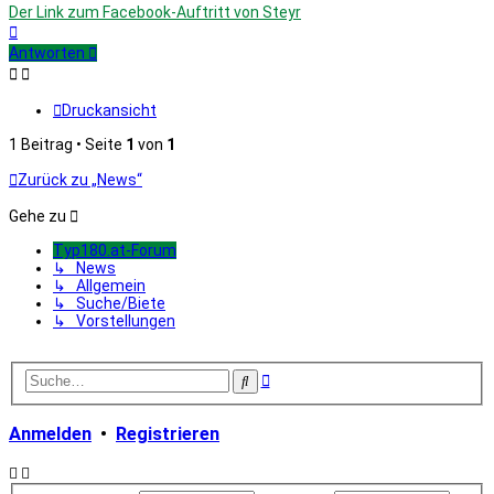
Der Link zum Facebook-Auftritt von Steyr
Nach
oben
Antworten
Druckansicht
1 Beitrag • Seite
1
von
1
Zurück zu „News“
Gehe zu
Typ180.at-Forum
↳ News
↳ Allgemein
↳ Suche/Biete
↳ Vorstellungen
Erweiterte
Suche
Suche
Anmelden
•
Registrieren