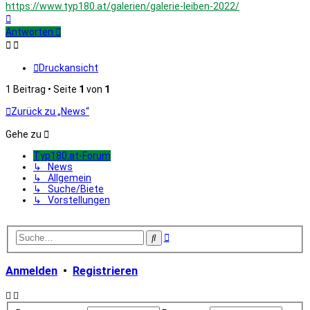
https://www.typ180.at/galerien/galerie-leiben-2022/
Nach
oben
Antworten
Druckansicht
1 Beitrag • Seite
1
von
1
Zurück zu „News“
Gehe zu
Typ180.at-Forum
↳ News
↳ Allgemein
↳ Suche/Biete
↳ Vorstellungen
Erweiterte
Suche
Suche
Anmelden
•
Registrieren