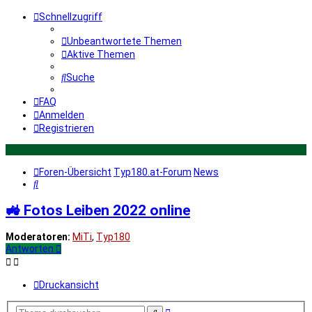
Schnellzugriff
Unbeantwortete Themen
Aktive Themen
Suche
FAQ
Anmelden
Registrieren
Foren-Übersicht
Typ180.at-Forum
News
Suche
🚜 Fotos Leiben 2022 online
Moderatoren:
MiTi
,
Typ180
Antworten
Druckansicht
Erweiterte