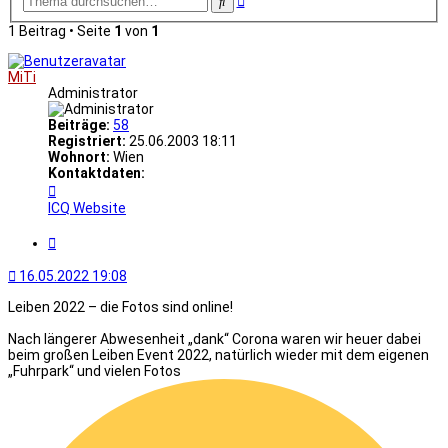
Suche
Suche
1 Beitrag • Seite
1
von
1
MiTi
Administrator
Beiträge:
58
Registriert:
25.06.2003 18:11
Wohnort:
Wien
Kontaktdaten:
Kontaktdaten
von
ICQ
Website
MiTi
Zitat
16.05.2022 19:08
Leiben 2022 – die Fotos sind online!
Nach längerer Abwesenheit „dank“ Corona waren wir heuer dabei
beim großen Leiben Event 2022, natürlich wieder mit dem eigenen
„Fuhrpark“ und vielen Fotos