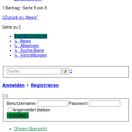
1 Beitrag • Seite
1
von
1
Zurück zu „News“
Gehe zu
Typ180.at-Forum
↳ News
↳ Allgemein
↳ Suche/Biete
↳ Vorstellungen
Erweiterte
Suche
Suche
Anmelden
•
Registrieren
Benutzername:
Passwort:
Angemeldet bleiben
Foren-Übersicht