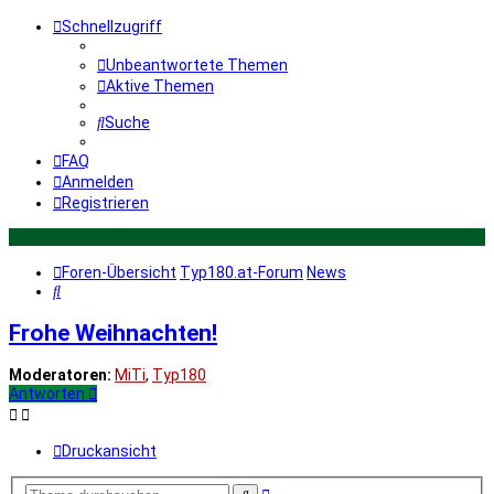
Schnellzugriff
Unbeantwortete Themen
Aktive Themen
Suche
FAQ
Anmelden
Registrieren
Foren-Übersicht
Typ180.at-Forum
News
Suche
Frohe Weihnachten!
Moderatoren:
MiTi
,
Typ180
Antworten
Druckansicht
Erweiterte