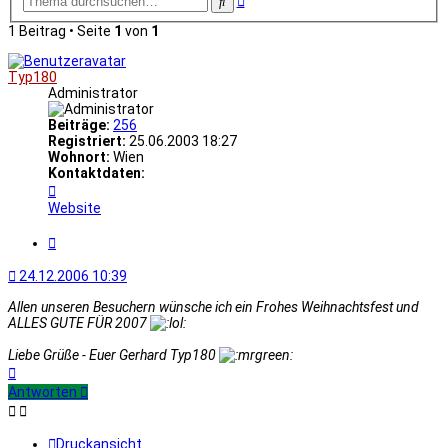
Suche
Suche
1 Beitrag • Seite
1
von
1
Typ180
Administrator
Beiträge:
256
Registriert:
25.06.2003 18:27
Wohnort:
Wien
Kontaktdaten:
Kontaktdaten
von
Website
Typ180
Zitat
24.12.2006 10:39
Allen unseren Besuchern wünsche ich ein Frohes Weihnachtsfest und
ALLES GUTE FÜR 2007
Liebe Grüße - Euer Gerhard Typ180
Nach
oben
Antworten
Druckansicht