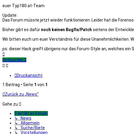
euer Typ180.at-Team
Update:
Das Forum müsste jetzt wieder funktionieren. Leider hat die Forens
Bisher gibt es dafür
noch keinen Bugfix/Patch
seitens der Entwickle
Wir bitten euch um euer Verständnis für diese Unanehmlichkeiten. Wi
ps: dieser Hack greift übrigens nur das Forum-Style an, welches ein 
Nach
oben
Antworten
Druckansicht
1 Beitrag • Seite
1
von
1
Zurück zu „News“
Gehe zu
Typ180.at-Forum
↳ News
↳ Allgemein
↳ Suche/Biete
↳ Vorstellungen