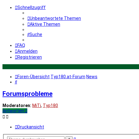
Schnellzugriff
Unbeantwortete Themen
Aktive Themen
Suche
FAQ
Anmelden
Registrieren
Foren-Übersicht
Typ180.at-Forum
News
Suche
Forumsprobleme
Moderatoren:
MiTi
,
Typ180
Antworten
Druckansicht
Erweiterte