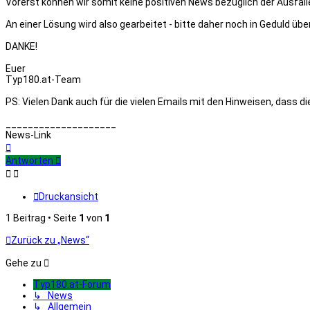
Vorerst können wir somit keine positiven News bezüglich der Ausfäll
An einer Lösung wird also gearbeitet - bitte daher noch in Geduld ü
DANKE!
Euer
Typ180.at-Team
PS: Vielen Dank auch für die vielen Emails mit den Hinweisen, dass di
____________________
News-Link
Nach
oben
Antworten
Druckansicht
1 Beitrag • Seite
1
von
1
Zurück zu „News“
Gehe zu
Typ180.at-Forum
↳ News
↳ Allgemein