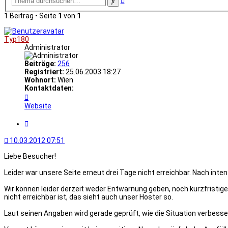
Suche
Suche
1 Beitrag • Seite
1
von
1
Typ180
Administrator
Beiträge:
256
Registriert:
25.06.2003 18:27
Wohnort:
Wien
Kontaktdaten:
Kontaktdaten
von
Website
Typ180
Zitat
10.03.2012 07:51
Liebe Besucher!
Leider war unsere Seite erneut drei Tage nicht erreichbar. Nach int
Wir können leider derzeit weder Entwarnung geben, noch kurzfristige
nicht erreichbar ist, das sieht auch unser Hoster so.
Laut seinen Angaben wird gerade geprüft, wie die Situation verbesse