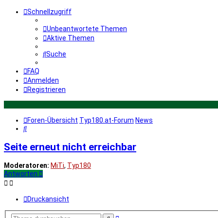
Schnellzugriff
Unbeantwortete Themen
Aktive Themen
Suche
FAQ
Anmelden
Registrieren
Foren-Übersicht
Typ180.at-Forum
News
Suche
Seite erneut nicht erreichbar
Moderatoren:
MiTi
,
Typ180
Antworten
Druckansicht
Erweiterte