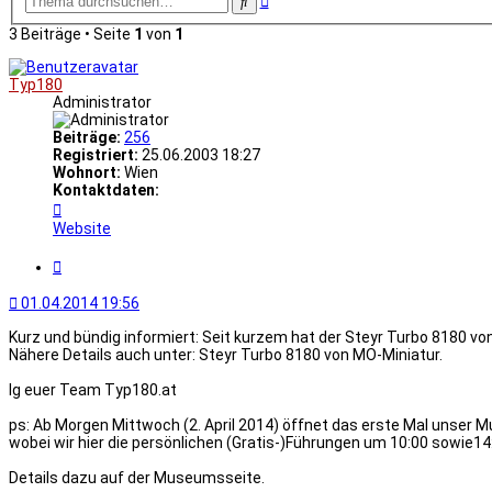
Suche
Suche
3 Beiträge • Seite
1
von
1
Typ180
Administrator
Beiträge:
256
Registriert:
25.06.2003 18:27
Wohnort:
Wien
Kontaktdaten:
Kontaktdaten
von
Website
Typ180
Zitat
01.04.2014 19:56
Kurz und bündig informiert: Seit kurzem hat der Steyr Turbo 8180 vo
Nähere Details auch unter: Steyr Turbo 8180 von MO-Miniatur.
lg euer Team Typ180.at
ps: Ab Morgen Mittwoch (2. April 2014) öffnet das erste Mal unse
wobei wir hier die persönlichen (Gratis-)Führungen um 10:00 sowie1
Details dazu auf der Museumsseite.