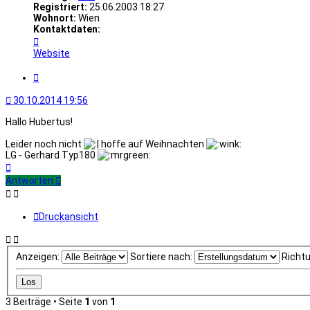
Registriert:
25.06.2003 18:27
Wohnort:
Wien
Kontaktdaten:
Kontaktdaten
von
Website
Typ180
Zitat
30.10.2014 19:56
Hallo Hubertus!
Leider noch nicht
hoffe auf Weihnachten
LG - Gerhard Typ180
Nach
oben
Antworten
Druckansicht
Anzeigen:
Sortiere nach:
Richt
3 Beiträge • Seite
1
von
1