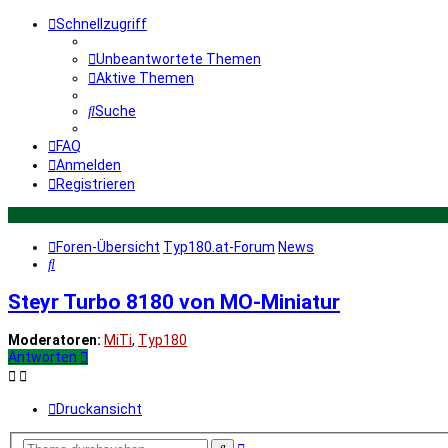
Schnellzugriff
Unbeantwortete Themen
Aktive Themen
Suche
FAQ
Anmelden
Registrieren
Foren-Übersicht
Typ180.at-Forum
News
Suche
Steyr Turbo 8180 von MO-Miniatur
Moderatoren:
MiTi
,
Typ180
Antworten
Druckansicht
Erweiterte