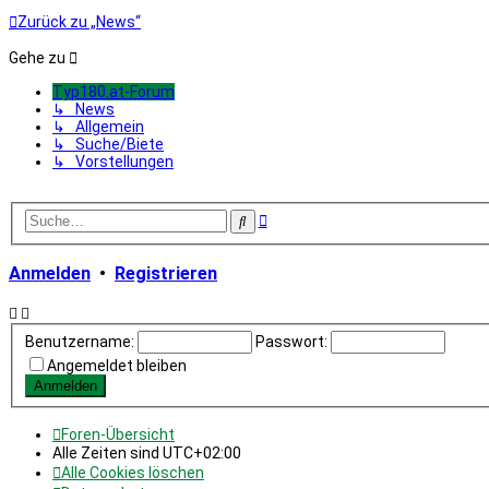
Zurück zu „News“
Gehe zu
Typ180.at-Forum
↳ News
↳ Allgemein
↳ Suche/Biete
↳ Vorstellungen
Erweiterte
Suche
Suche
Anmelden
•
Registrieren
Benutzername:
Passwort:
Angemeldet bleiben
Foren-Übersicht
Alle Zeiten sind
UTC+02:00
Alle Cookies löschen