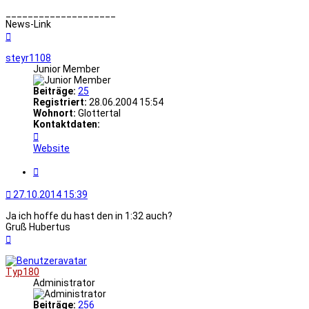
____________________
News-Link
Nach
oben
steyr1108
Junior Member
Beiträge:
25
Registriert:
28.06.2004 15:54
Wohnort:
Glottertal
Kontaktdaten:
Kontaktdaten
von
Website
steyr1108
Zitat
27.10.2014 15:39
Ja ich hoffe du hast den in 1:32 auch?
Gruß Hubertus
Nach
oben
Typ180
Administrator
Beiträge:
256