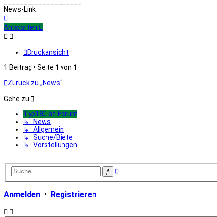
____________________
News-Link
Nach
oben
Antworten
Druckansicht
1 Beitrag • Seite
1
von
1
Zurück zu „News“
Gehe zu
Typ180.at-Forum
↳ News
↳ Allgemein
↳ Suche/Biete
↳ Vorstellungen
Erweiterte
Suche
Suche
Anmelden
•
Registrieren