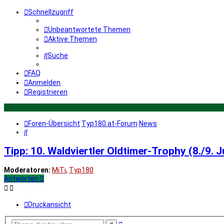
Schnellzugriff
Unbeantwortete Themen
Aktive Themen
Suche
FAQ
Anmelden
Registrieren
Foren-Übersicht
Typ180.at-Forum
News
Suche
Tipp: 10. Waldviertler Oldtimer-Trophy (8./9. 
Moderatoren:
MiTi
,
Typ180
Antworten
Druckansicht
Erweiterte