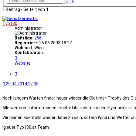
Suche
Suche
1 Beitrag • Seite
1
von
1
Typ180
Administrator
Beiträge:
256
Registriert:
25.06.2003 18:27
Wohnort:
Wien
Kontaktdaten:
Kontaktdaten
von
Website
Typ180
Zitat
29.04.2014 12:35
Nach langem Warten findet heuer wieder die Oldtimer-Trophy des Oldt
Alle weiteren Informationen erhaltet ihr, indem ihr den Flyer anklick
Wir planen ebenfalls wieder dabei zu sein, sofern Wind und Wetter 
lg euer Typ180.at Team