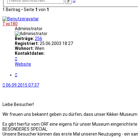
Suche
Suche
1 Beitrag • Seite
1
von
1
Typ180
Administrator
Beiträge:
256
Registriert:
25.06.2003 18:27
Wohnort:
Wien
Kontaktdaten:
Kontaktdaten
von
Website
Typ180
Zitat
06.09.2015 07:37
Liebe Besucher!
Wir freuen uns bekannt geben zu dürfen, dass unser Kikker-Museum
Es gibt hierfür vom ORF eine eigens für unser Museum eingerichtete
BESONDERES SPECIAL:
Unsere Besucher können das erste Mal unseren Neuzugang - ein san