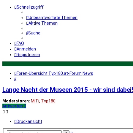
Schnellzugriff
Unbeantwortete Themen
Aktive Themen
Suche
FAQ
Anmelden
Registrieren
Foren-Übersicht
Typ180.at-Forum
News
Suche
Lange Nacht der Museen 2015 - wir sind dabei!
Moderatoren:
MiTi
,
Typ180
Antworten
Druckansicht
Erweiterte