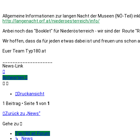
Allgemeine Informationen zur langen Nacht der Museen (NÖ-Teil) inkl.
http://langenacht.orf.at/niederoesterreich/info/
Anbei noch das "Booklet" für Niederösterreich - wir sind der Route "
Wir hoffen, dass da für jeden etwas dabei ist und freuen uns scho
Euer Team Typ180.at
____________________
News-Link
Nach
oben
Antworten
Druckansicht
1 Beitrag • Seite
1
von
1
Zurück zu „News“
Gehe zu
Typ180.at-Forum
↳ News