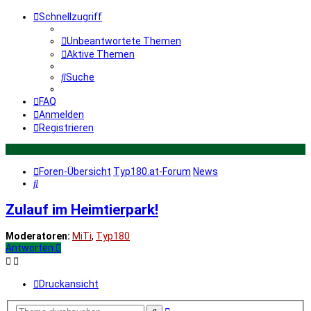
Schnellzugriff
Unbeantwortete Themen
Aktive Themen
Suche
FAQ
Anmelden
Registrieren
Foren-Übersicht
Typ180.at-Forum
News
Suche
Zulauf im Heimtierpark!
Moderatoren:
MiTi
,
Typ180
Antworten
Druckansicht
Erweiterte