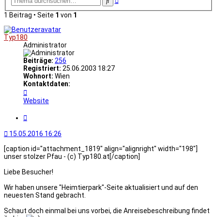
Suche
Suche
1 Beitrag • Seite
1
von
1
Typ180
Administrator
Beiträge:
256
Registriert:
25.06.2003 18:27
Wohnort:
Wien
Kontaktdaten:
Kontaktdaten
von
Website
Typ180
Zitat
15.05.2016 16:26
[caption id="attachment_1819" align="alignright" width="198"]
unser stolzer Pfau - (c) Typ180.at[/caption]
Liebe Besucher!
Wir haben unsere "Heimtierpark"-Seite aktualisiert und auf den
neuesten Stand gebracht.
Schaut doch einmal bei uns vorbei, die Anreisebeschreibung findet