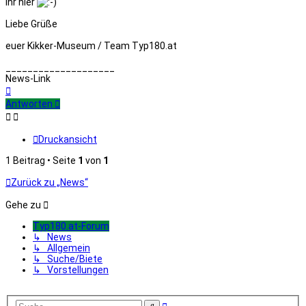
ihr hier
Liebe Grüße
euer Kikker-Museum / Team Typ180.at
____________________
News-Link
Nach
oben
Antworten
Druckansicht
1 Beitrag • Seite
1
von
1
Zurück zu „News“
Gehe zu
Typ180.at-Forum
↳ News
↳ Allgemein
↳ Suche/Biete
↳ Vorstellungen
Erweiterte