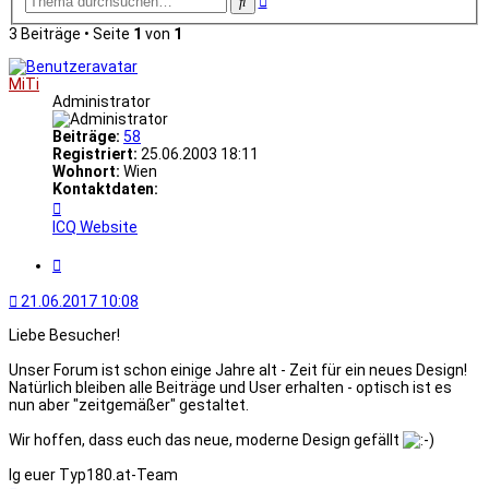
Suche
Suche
3 Beiträge • Seite
1
von
1
MiTi
Administrator
Beiträge:
58
Registriert:
25.06.2003 18:11
Wohnort:
Wien
Kontaktdaten:
Kontaktdaten
von
ICQ
Website
MiTi
Zitat
21.06.2017 10:08
Liebe Besucher!
Unser Forum ist schon einige Jahre alt - Zeit für ein neues Design!
Natürlich bleiben alle Beiträge und User erhalten - optisch ist es
nun aber "zeitgemäßer" gestaltet.
Wir hoffen, dass euch das neue, moderne Design gefällt
lg euer Typ180.at-Team