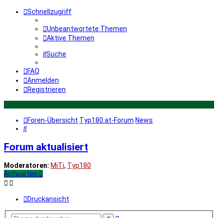
Schnellzugriff
Unbeantwortete Themen
Aktive Themen
Suche
FAQ
Anmelden
Registrieren
Foren-Übersicht
Typ180.at-Forum
News
Suche
Forum aktualisiert
Moderatoren:
MiTi
,
Typ180
Antworten
Druckansicht
Erweiterte