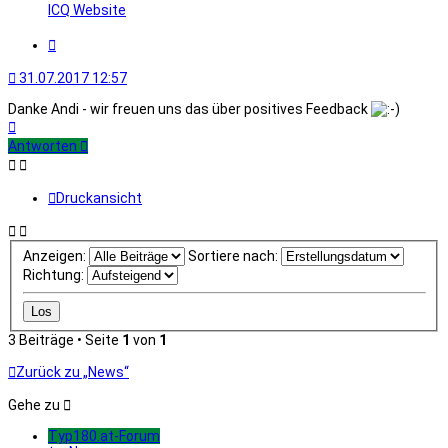
von
ICQ
Website
MiTi
Zitat
31.07.2017 12:57
Danke Andi - wir freuen uns das über positives Feedback
Nach
oben
Antworten
Druckansicht
Anzeigen:
Sortiere nach:
Richtung:
3 Beiträge • Seite
1
von
1
Zurück zu „News“
Gehe zu
Typ180.at-Forum