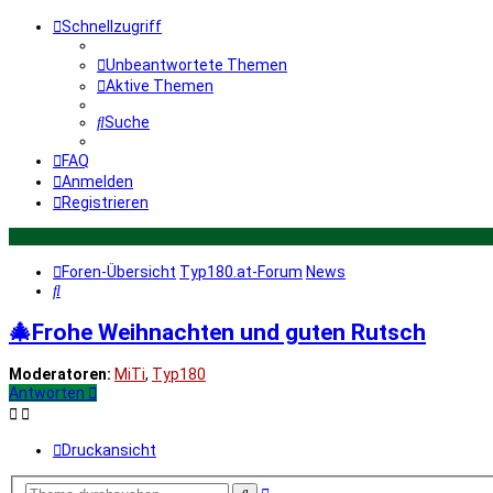
Schnellzugriff
Unbeantwortete Themen
Aktive Themen
Suche
FAQ
Anmelden
Registrieren
Foren-Übersicht
Typ180.at-Forum
News
Suche
🎄Frohe Weihnachten und guten Rutsch
Moderatoren:
MiTi
,
Typ180
Antworten
Druckansicht
Erweiterte