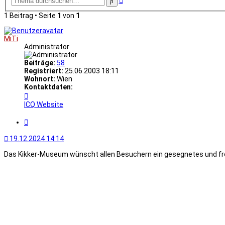
Suche
Suche
1 Beitrag • Seite
1
von
1
MiTi
Administrator
Beiträge:
58
Registriert:
25.06.2003 18:11
Wohnort:
Wien
Kontaktdaten:
Kontaktdaten
von
ICQ
Website
MiTi
Zitat
19.12.2024 14:14
Das Kikker-Museum wünscht allen Besuchern ein gesegnetes und f