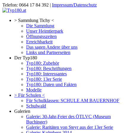
Telefon: 0664 17 84 392 |
Impressum/Datenschutz
> Sammlung Tichy <
Die Sammlung
Unser Heimtierpark
Öffnungsszeiten
Erreichbarkeit
Das sagen Andere über uns
Links und Partnerseiten
Der Typ180
Typ180: Zubehör
Typ180: Beschriftungen
Typ180: Interessantes
Typ180: 13er Serie
Typ180: Daten und Fakten
Modelle
> Für Schulen <
Für Schulklassen: SCHULE AM BAUERNHOF
Schulwald
Galerien
Galerie: 30-Jahr-Feier des ÖTLVC (Museum
Buchinger)
Galerie: Raritäten von Steyr aus der 13er Serie
Galerie: Kulmberg 2014