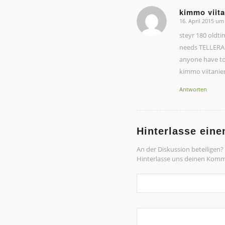
kimmo viit
16. April 2015 um
sagte:
steyr 180 oldt
needs TELLERAD
anyone have to 
kimmo viitaniem
Antworten
Hinterlasse ein
An der Diskussion beteiligen?
Hinterlasse uns deinen Komm