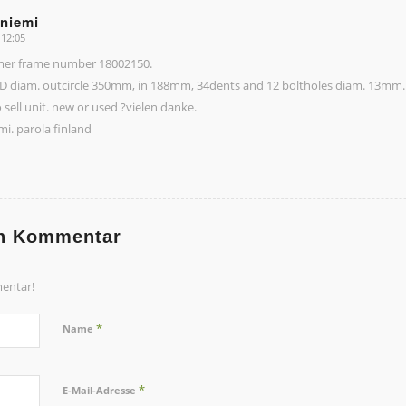
aniemi
 12:05
imer frame number 18002150.
 diam. outcircle 350mm, in 188mm, 34dents and 12 boltholes diam. 13mm.
sell unit. new or used ?vielen danke.
i. parola finland
en Kommentar
entar!
*
Name
*
E-Mail-Adresse