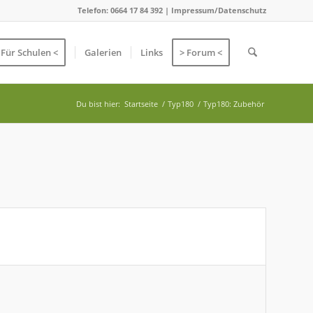
Telefon: 0664 17 84 392 |
Impressum/Datenschutz
 Für Schulen <
Galerien
Links
> Forum <
Du bist hier:
Startseite
/
Typ180
/
Typ180: Zubehör