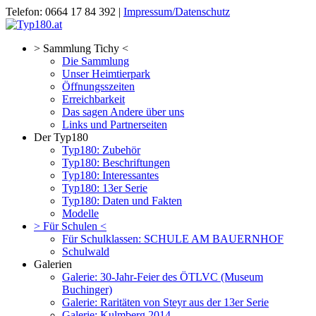
Telefon: 0664 17 84 392 |
Impressum/Datenschutz
> Sammlung Tichy <
Die Sammlung
Unser Heimtierpark
Öffnungsszeiten
Erreichbarkeit
Das sagen Andere über uns
Links und Partnerseiten
Der Typ180
Typ180: Zubehör
Typ180: Beschriftungen
Typ180: Interessantes
Typ180: 13er Serie
Typ180: Daten und Fakten
Modelle
> Für Schulen <
Für Schulklassen: SCHULE AM BAUERNHOF
Schulwald
Galerien
Galerie: 30-Jahr-Feier des ÖTLVC (Museum
Buchinger)
Galerie: Raritäten von Steyr aus der 13er Serie
Galerie: Kulmberg 2014