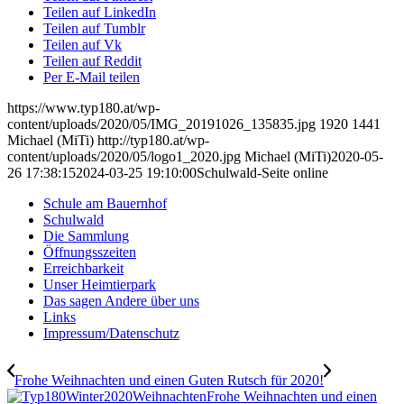
Teilen auf LinkedIn
Teilen auf Tumblr
Teilen auf Vk
Teilen auf Reddit
Per E-Mail teilen
https://www.typ180.at/wp-
content/uploads/2020/05/IMG_20191026_135835.jpg
1920
1441
Michael (MiTi)
http://typ180.at/wp-
content/uploads/2020/05/logo1_2020.jpg
Michael (MiTi)
2020-05-
26 17:38:15
2024-03-25 19:10:00
Schulwald-Seite online
Schule am Bauernhof
Schulwald
Die Sammlung
Öffnungsszeiten
Erreichbarkeit
Unser Heimtierpark
Das sagen Andere über uns
Links
Impressum/Datenschutz
Frohe Weihnachten und einen Guten Rutsch für 2020!
Frohe Weihnachten und einen