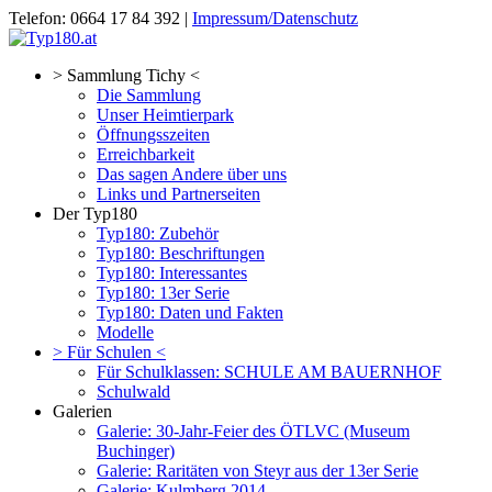
Telefon: 0664 17 84 392 |
Impressum/Datenschutz
> Sammlung Tichy <
Die Sammlung
Unser Heimtierpark
Öffnungsszeiten
Erreichbarkeit
Das sagen Andere über uns
Links und Partnerseiten
Der Typ180
Typ180: Zubehör
Typ180: Beschriftungen
Typ180: Interessantes
Typ180: 13er Serie
Typ180: Daten und Fakten
Modelle
> Für Schulen <
Für Schulklassen: SCHULE AM BAUERNHOF
Schulwald
Galerien
Galerie: 30-Jahr-Feier des ÖTLVC (Museum
Buchinger)
Galerie: Raritäten von Steyr aus der 13er Serie
Galerie: Kulmberg 2014